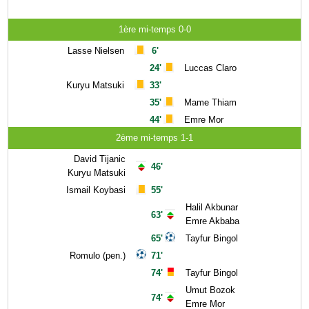
1ère mi-temps 0-0
Lasse Nielsen
6'
24'
Luccas Claro
Kuryu Matsuki
33'
35'
Mame Thiam
44'
Emre Mor
2ème mi-temps 1-1
David Tijanic
46'
Kuryu Matsuki
Ismail Koybasi
55'
Halil Akbunar
63'
Emre Akbaba
65'
Tayfur Bingol
Romulo (pen.)
71'
74'
Tayfur Bingol
Umut Bozok
74'
Emre Mor