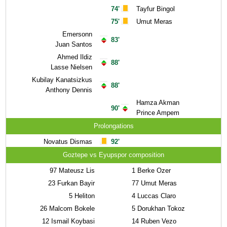
74'
Tayfur Bingol
75'
Umut Meras
Emersonn
83'
Juan Santos
Ahmed Ildiz
88'
Lasse Nielsen
Kubilay Kanatsizkus
88'
Anthony Dennis
Hamza Akman
90'
Prince Ampem
Prolongations
Novatus Dismas
92'
Goztepe vs Eyupspor composition
97
Mateusz Lis
1
Berke Ozer
23
Furkan Bayir
77
Umut Meras
5
Heliton
4
Luccas Claro
26
Malcom Bokele
5
Dorukhan Tokoz
12
Ismail Koybasi
14
Ruben Vezo