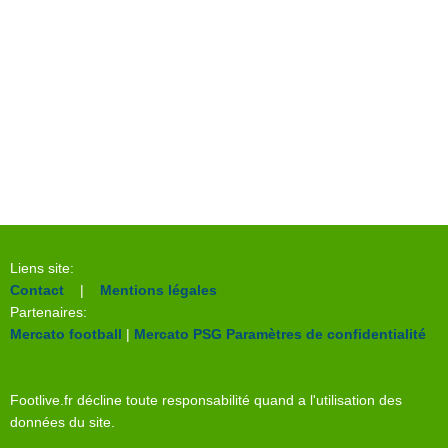
Liens site:
Contact
|
Mentions légales
Partenaires:
Mercato football
|
Mercato PSG
Paramètres de confidentialité
Footlive.fr décline toute responsabilité quand a l'utilisation des
données du site.