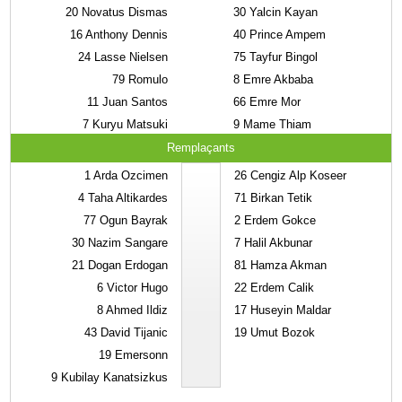
20
Novatus Dismas
30
Yalcin Kayan
16
Anthony Dennis
40
Prince Ampem
24
Lasse Nielsen
75
Tayfur Bingol
79
Romulo
8
Emre Akbaba
11
Juan Santos
66
Emre Mor
7
Kuryu Matsuki
9
Mame Thiam
Remplaçants
1
Arda Ozcimen
26
Cengiz Alp Koseer
4
Taha Altikardes
71
Birkan Tetik
77
Ogun Bayrak
2
Erdem Gokce
30
Nazim Sangare
7
Halil Akbunar
21
Dogan Erdogan
81
Hamza Akman
6
Victor Hugo
22
Erdem Calik
8
Ahmed Ildiz
17
Huseyin Maldar
43
David Tijanic
19
Umut Bozok
19
Emersonn
9
Kubilay Kanatsizkus