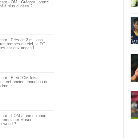
cato - OM : Grégory Lorenzi
déjà plus d’idées ?
ato : Près de 2 millions
ros tombés du ciel, le FC
tes est aux anges !
ato : Et si l’OM faisait
nir cet ancien chouchou du
odrome…
ato : L’OM a une solution
r remplacer Mason
enwood ?