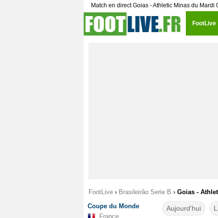
Match en direct Goias - Athletic Minas du Mardi
FootLive
FootLive
›
Brasileirão Serie B
›
Goias - Athle
Coupe du Monde
Aujourd'hui
L
France