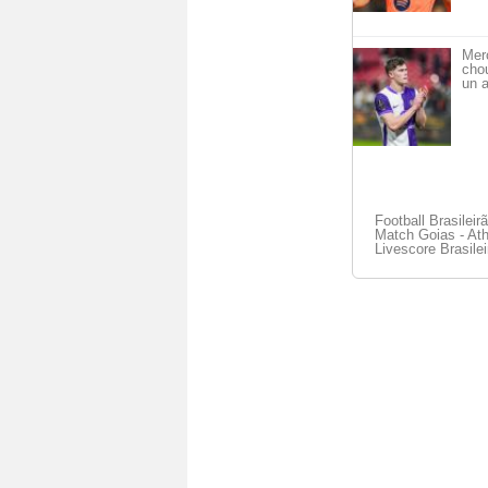
Mer
cho
un a
Football Brasileir
Match Goias - Athl
Livescore Brasilei