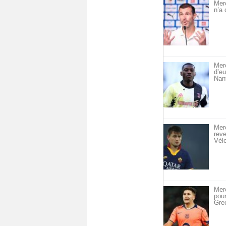
Mer
n’a 
Merc
d’eu
Nan
Merc
reve
Vél
Merc
pou
Gre