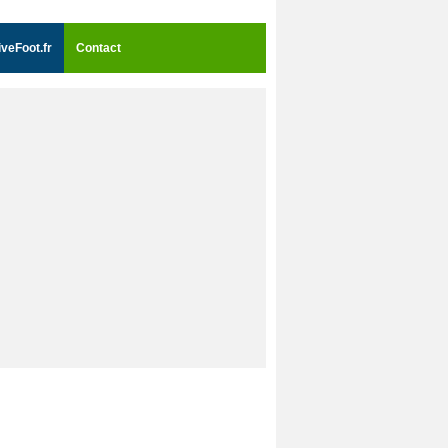
iveFoot.fr
Contact