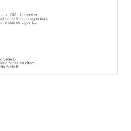
cato - OM : Un ancien
uchou de Benatia signe dans
utre club de Ligue 1…
ão Serie B
etic Minas en direct.
rão Serie B