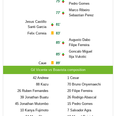
75'
Pedro Gomes
Marco Ribeiro
77'
Sebastian Perez
Jesus Castillo
81'
Santi Garcia
Felix Correia
83'
Augusto Dabo
85'
Filipe Ferreira
Goncalo Miguel
85'
Ilija Vukotic
Caue
89'
Gil Vicente vs Boavista composition
42
Andrew
1
Cesar
88
Kazu
70
Bruno Onyemaechi
26
Ruben Fernandes
20
Filipe Ferreira
39
Jonathan Buatu
26
Rodrigo Abascal
45
Jonathan Mutombo
15
Pedro Gomes
10
Kanya Fujimoto
7
Salvador Agra