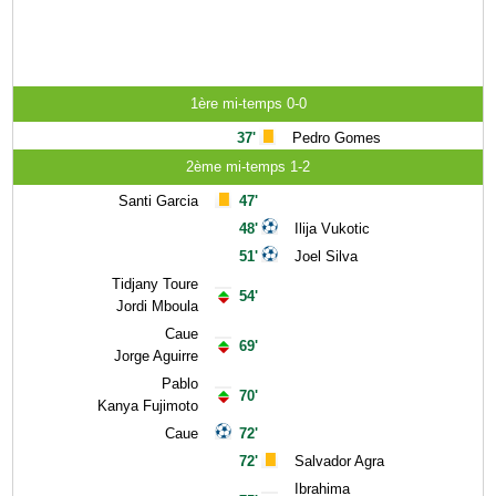
1ère mi-temps 0-0
37'
Pedro Gomes
2ème mi-temps 1-2
Santi Garcia
47'
48'
Ilija Vukotic
51'
Joel Silva
Tidjany Toure
54'
Jordi Mboula
Caue
69'
Jorge Aguirre
Pablo
70'
Kanya Fujimoto
Caue
72'
72'
Salvador Agra
Ibrahima