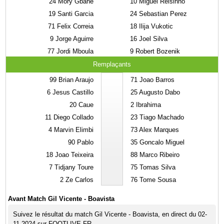
24
Mory Gbane
10
Miguel Reisinho
19
Santi Garcia
24
Sebastian Perez
71
Felix Correia
18
Ilija Vukotic
9
Jorge Aguirre
16
Joel Silva
77
Jordi Mboula
9
Robert Bozenik
Remplaçants
99
Brian Araujo
71
Joao Barros
6
Jesus Castillo
25
Augusto Dabo
20
Caue
2
Ibrahima
11
Diego Collado
23
Tiago Machado
4
Marvin Elimbi
73
Alex Marques
90
Pablo
35
Goncalo Miguel
18
Joao Teixeira
88
Marco Ribeiro
7
Tidjany Toure
75
Tomas Silva
2
Ze Carlos
76
Tome Sousa
Avant Match Gil Vicente - Boavista
Suivez le résultat du match Gil Vicente - Boavista, en direct du 02-
11-2024 sur FOOTLIVE.FR