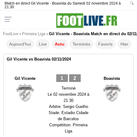
Match en direct Gil Vicente - Boavista du Samedi 02 novembre 2024 à
🔍
21:30
FootLive
›
Primeira Liga
›
Gil Vicente - Boavista Match en direct du 02/11
Aujourd'hui
Live
Actu
Terminés
Favoris
Hier
Gil Vicente vs Boavista 02/11/2024
1
2
Gil Vicente
Boavista
Terminé
Le
02 novembre 2024 à
21:30
Arbitre:
Sergio Guelho
Stade:
Estadio Cidade
de Barcelos
Compétition:
Primeira
Liga