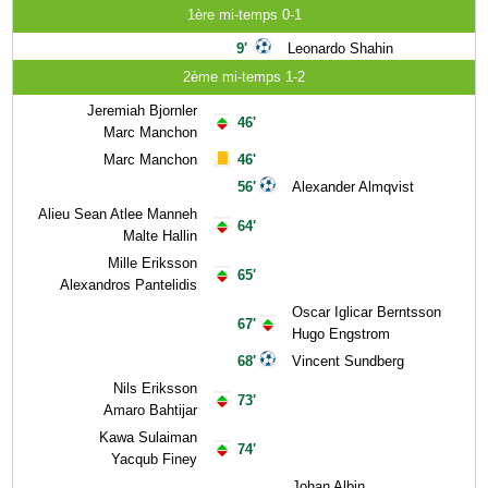
1ère mi-temps 0-1
9'
Leonardo Shahin
2ème mi-temps 1-2
Jeremiah Bjornler
46'
Marc Manchon
Marc Manchon
46'
56'
Alexander Almqvist
Alieu Sean Atlee Manneh
64'
Malte Hallin
Mille Eriksson
65'
Alexandros Pantelidis
Oscar Iglicar Berntsson
67'
Hugo Engstrom
68'
Vincent Sundberg
Nils Eriksson
73'
Amaro Bahtijar
Kawa Sulaiman
74'
Yacqub Finey
Johan Albin