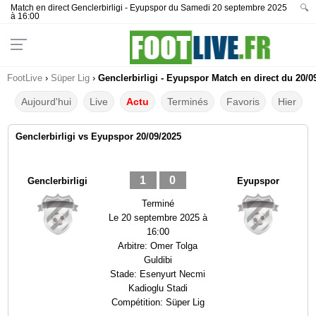
Match en direct Genclerbirligi - Eyupspor du Samedi 20 septembre 2025
🔍
à 16:00
FootLive
›
Süper Lig
›
Genclerbirligi - Eyupspor Match en direct du 20/0
Aujourd'hui
Live
Actu
Terminés
Favoris
Hier
Genclerbirligi vs Eyupspor 20/09/2025
1
0
Genclerbirligi
Eyupspor
Terminé
Le
20 septembre 2025 à
16:00
Arbitre:
Omer Tolga
Guldibi
Stade:
Esenyurt Necmi
Kadioglu Stadi
Compétition:
Süper Lig