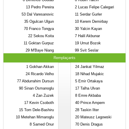
13
Pedro Pereira
2
Lucas Felipe Calegari
53
Dal Varesanovic
11
Serdar Gurler
35
Ogulcan Ulgun
10
Kerem Demirbay
70
Franco Tongya
30
Yalcin Kayan
22
Sekou Koita
7
Halil Akbunar
11
Goktan Gurpuz
19
Umut Bozok
29
M'Baye Niang
99
Svit Seslar
Remplaçants
1
Gokhan Akkan
24
Jankat Yilmaz
24
Ricardo Velho
18
Nihad Mujakic
77
Abdurrahim Dursun
5
Emir Ortakaya
90
Sinan Osmanoglu
17
Talha Ulvan
4
Zan Zuzek
8
Emre Akbaba
17
Kevin Csoboth
40
Prince Ampem
15
Tom Dele-Bashiru
28
Taskin Ilter
10
Metehan Mimaroglu
20
Mateusz Legowski
8
Samed Onur
70
Denis Dragus