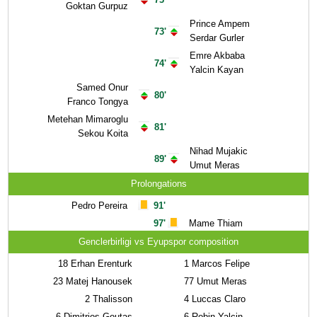
Goktan Gurpuz
Prince Ampem
73'
Serdar Gurler
Emre Akbaba
74'
Yalcin Kayan
Samed Onur
80'
Franco Tongya
Metehan Mimaroglu
81'
Sekou Koita
Nihad Mujakic
89'
Umut Meras
Prolongations
Pedro Pereira
91'
97'
Mame Thiam
Genclerbirligi vs Eyupspor composition
18
Erhan Erenturk
1
Marcos Felipe
23
Matej Hanousek
77
Umut Meras
2
Thalisson
4
Luccas Claro
6
Dimitrios Goutas
6
Robin Yalcin