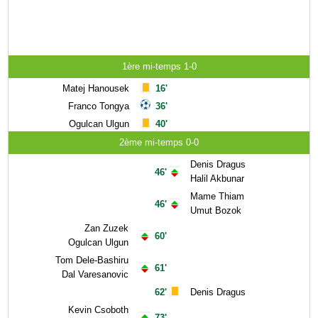
1ère mi-temps 1-0
Matej Hanousek
16'
Franco Tongya
36'
Ogulcan Ulgun
40'
2ème mi-temps 0-0
Denis Dragus
46'
Halil Akbunar
Mame Thiam
46'
Umut Bozok
Zan Zuzek
60'
Ogulcan Ulgun
Tom Dele-Bashiru
61'
Dal Varesanovic
62'
Denis Dragus
Kevin Csoboth
73'