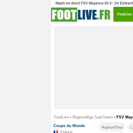
Match en direct FSV Mayence 05 II - SV Eintrac
FootLive
FootLive
›
Regionalliga Sud-Ouest
›
FSV Mayen
Coupe du Monde
Aujourd'hui
L
France