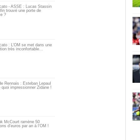
cato - ASSE : Lucas Stassin
fin trouvé une porte de
ie ?
cato : L’OM se met dans une
tion très inconfortable…
de Rennais : Esteban Lepaul
 quoi impressionner Zidane !
nk McCourt ramène 50
ions d’euros par an à l’OM !