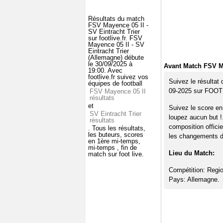
Résultats du match
FSV Mayence 05 II -
SV Eintracht Trier
sur footlive.fr. FSV
Mayence 05 II - SV
Eintracht Trier
(Allemagne) débute
le 30/09/2025 à
Avant Match FSV Ma
19:00. Avec
footlive.fr suivez vos
Suivez le résultat
équipes de football
09-2025 sur FOO
FSV Mayence 05 II
résultats
et
Suivez le score en
SV Eintracht Trier
loupez aucun but !
résultats
composition offici
. Tous les résultats,
les buteurs, scores
les changements de
en 1ère mi-temps,
mi-temps , fin de
Lieu du Match:
match sur foot live.
Compétition: Regio
Pays: Allemagne.