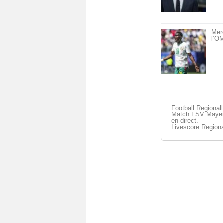
Mer
l’OM
Football Regional
Match FSV Mayence
en direct.
Livescore Regiona