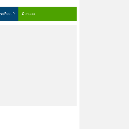
iveFoot.fr
Contact