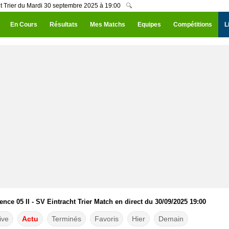
ht Trier du Mardi 30 septembre 2025 à 19:00
🔍
En Cours
Résultats
Mes Matchs
Equipes
Compétitions
L
ce 05 II - SV Eintracht Trier Match en direct du 30/09/2025 19:00
ive
Actu
Terminés
Favoris
Hier
Demain