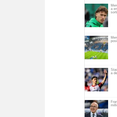
Mer
a en
sort
Mer
posi
Sta
a de
Fra
mill