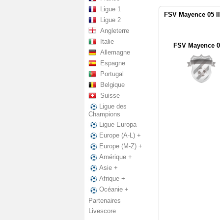
Ligue 1
FSV Mayence 05 II 
Ligue 2
Angleterre
Italie
FSV Mayence 05
Allemagne
Espagne
Portugal
Belgique
Suisse
Ligue des
Champions
Ligue Europa
Europe (A-L) +
Europe (M-Z) +
Amérique +
Asie +
Afrique +
Océanie +
Partenaires
Livescore