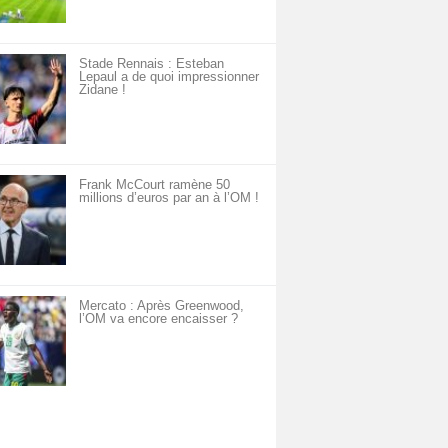
Stade Rennais : Esteban
Lepaul a de quoi impressionner
Zidane !
Frank McCourt ramène 50
millions d’euros par an à l’OM !
Mercato : Après Greenwood,
l’OM va encore encaisser ?