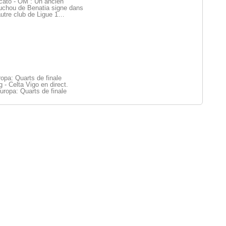
cato - OM : Un ancien
uchou de Benatia signe dans
utre club de Ligue 1…
opa: Quarts de finale
 - Celta Vigo en direct.
uropa: Quarts de finale