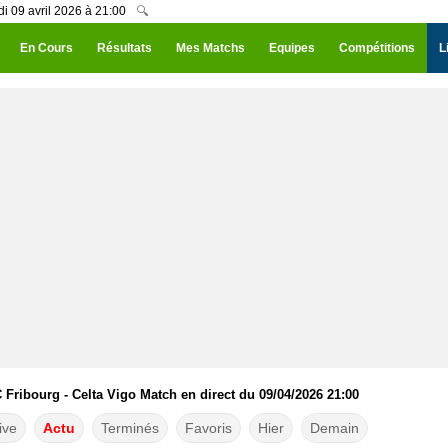
di 09 avril 2026 à 21:00
🔍
En Cours
Résultats
Mes Matchs
Equipes
Compétitions
L
 Fribourg - Celta Vigo Match en direct du 09/04/2026 21:00
ive
Actu
Terminés
Favoris
Hier
Demain