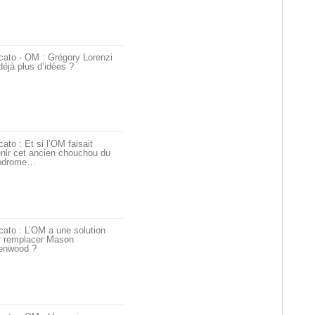
cato - OM : Grégory Lorenzi
déjà plus d’idées ?
ato : Et si l’OM faisait
nir cet ancien chouchou du
odrome…
ato : L’OM a une solution
r remplacer Mason
enwood ?