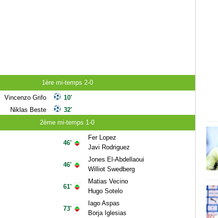
1ère mi-temps 2-0
Vincenzo Grifo
10'
Niklas Beste
32'
2ème mi-temps 1-0
Fer Lopez
46'
Javi Rodriguez
Jones El-Abdellaoui
46'
Williot Swedberg
Matias Vecino
61'
Hugo Sotelo
Iago Aspas
73'
Borja Iglesias