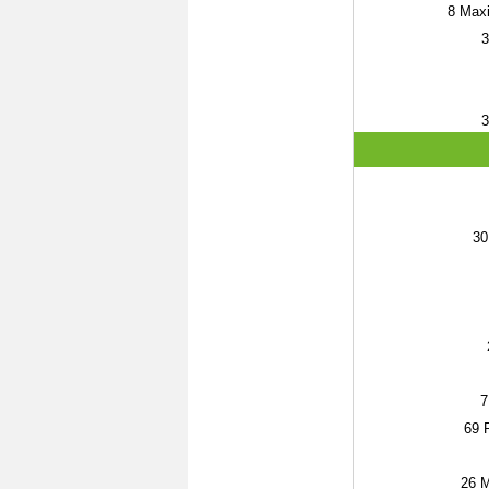
8
Maxi
3
3
30
7
69
R
26
Ma