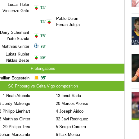
Lucas Holer
74'
Vincenzo Grifo
Pablo Duran
74'
Ferran Jutgla
Derry Scherhant
75'
Yuito Suzuki
Matthias Ginter
78'
Lukas Kubler
89'
Niklas Beste
Prolongations
milian Eggestein
95'
SC Fribourg vs Celta Vigo composition
1
Noah Atubolu
13
Ionut Radu
3
Jordy Makengo
20
Marcos Alonso
3
Philipp Lienhart
4
Joseph Aidoo
8
Matthias Ginter
32
Javi Rodriguez
29
Philipp Treu
5
Sergio Carreira
Johan Manzambi
6
Ilaix Moriba