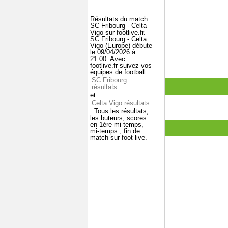
Résultats du match
SC Fribourg - Celta
Vigo sur footlive.fr.
SC Fribourg - Celta
Vigo (Europe) débute
le 09/04/2026 à
21:00. Avec
footlive.fr suivez vos
équipes de football
SC Fribourg
résultats
et
Celta Vigo résultats
. Tous les résultats,
les buteurs, scores
en 1ère mi-temps,
mi-temps , fin de
match sur foot live.