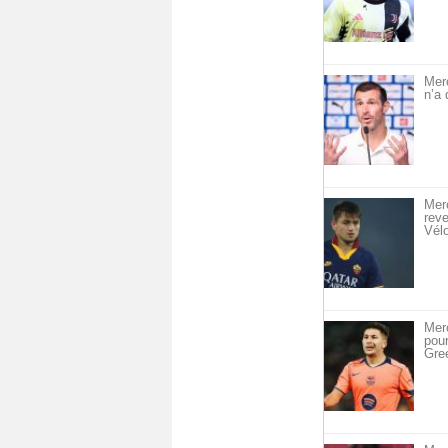
Mer
n’a 
Merc
reve
Vél
Merc
pou
Gre