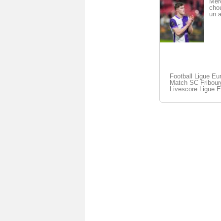
Mer
cho
un a
Football Ligue Eur
Match SC Fribourg
Livescore Ligue E