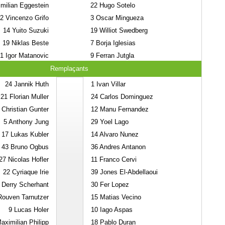
milian Eggestein
22
Hugo Sotelo
2
Vincenzo Grifo
3
Oscar Mingueza
14
Yuito Suzuki
19
Williot Swedberg
19
Niklas Beste
7
Borja Iglesias
1
Igor Matanovic
9
Ferran Jutgla
Remplaçants
24
Jannik Huth
1
Ivan Villar
21
Florian Muller
24
Carlos Dominguez
Christian Gunter
12
Manu Fernandez
5
Anthony Jung
29
Yoel Lago
17
Lukas Kubler
14
Alvaro Nunez
43
Bruno Ogbus
36
Andres Antanon
27
Nicolas Hofler
11
Franco Cervi
22
Cyriaque Irie
39
Jones El-Abdellaoui
Derry Scherhant
30
Fer Lopez
ouven Tarnutzer
15
Matias Vecino
9
Lucas Holer
10
Iago Aspas
ximilian Philipp
18
Pablo Duran