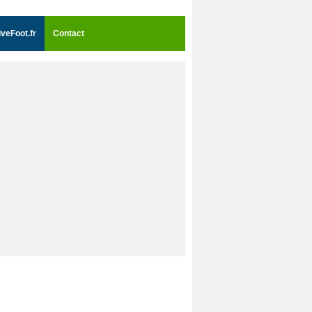
iveFoot.fr
Contact