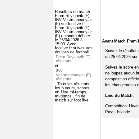
Résultats du match
Fram Reykjavik (F) -
IBV Vestmannaeyjar
(F) sur footlive.fr.
Fram Reykjavik (F) -
IBV Vestmannaeyjar
(F) (Islande) débute
le 25/04/2026 à
Avant Match Fram R
15:00. Avec
footlive.fr suivez vos
Suivez le résultat
équipes de football
du 25-04-2026 su
Fram Reykjavik (F)
résultats
et
Suivez le score en
IBV
ne loupez aucun bu
Vestmannaeyjar (F)
résultats
composition offici
. Tous les résultats,
les changements de
les buteurs, scores
en 1ère mi-temps,
Lieu du Match:
mi-temps , fin de
match sur foot live.
Compétition: Urval
Pays: Islande.