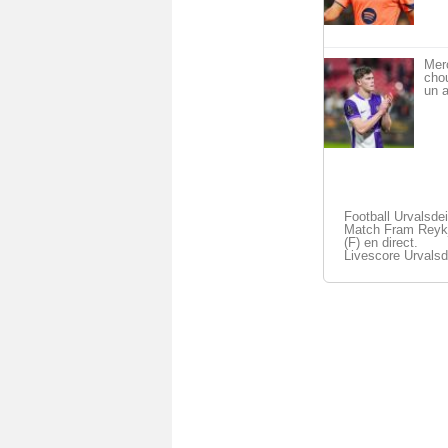
Mer
cho
un a
Football Urvalsdei
Match Fram Reykj
(F) en direct.
Livescore Urvalsd