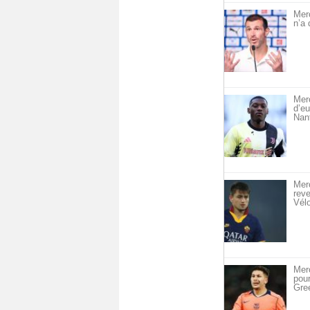
Mer
n’a 
Merc
d’eu
Nan
Merc
reve
Vél
Merc
pou
Gre