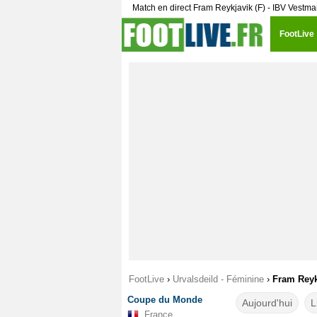
Match en direct Fram Reykjavik (F) - IBV Vestm
FootLive
FootLive
›
Urvalsdeild - Féminine
›
Fram Reykj
Coupe du Monde
Aujourd'hui
L
France