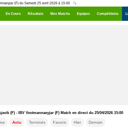
annaeyjar (F) du Samedi 25 avril 2026 à 15:00
🔍
En Cours
Résultats
Mes Matchs
Equipes
Compétitions
L
avik (F) - IBV Vestmannaeyjar (F) Match en direct du 25/04/2026 15:00
ive
Actu
Terminés
Favoris
Hier
Demain