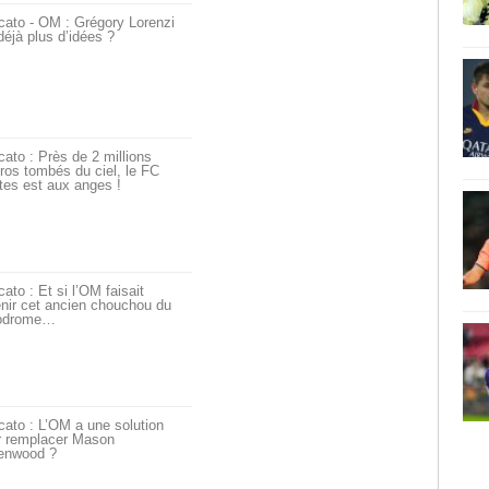
cato - OM : Grégory Lorenzi
déjà plus d’idées ?
ato : Près de 2 millions
ros tombés du ciel, le FC
tes est aux anges !
ato : Et si l’OM faisait
nir cet ancien chouchou du
odrome…
ato : L’OM a une solution
r remplacer Mason
enwood ?