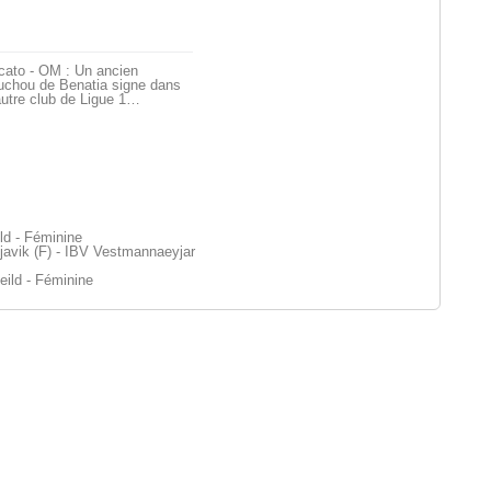
cato - OM : Un ancien
uchou de Benatia signe dans
utre club de Ligue 1…
ld - Féminine
avik (F) - IBV Vestmannaeyjar
eild - Féminine