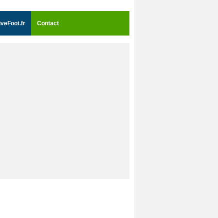
iveFoot.fr
Contact