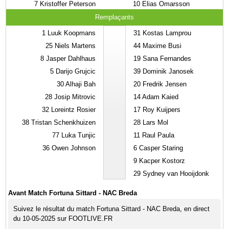
7
Kristoffer Peterson
10
Elias Omarsson
Remplaçants
1
Luuk Koopmans
31
Kostas Lamprou
25
Niels Martens
44
Maxime Busi
8
Jasper Dahlhaus
19
Sana Fernandes
5
Darijo Grujcic
39
Dominik Janosek
30
Alhaji Bah
20
Fredrik Jensen
28
Josip Mitrovic
14
Adam Kaied
32
Loreintz Rosier
17
Roy Kuijpers
38
Tristan Schenkhuizen
28
Lars Mol
77
Luka Tunjic
11
Raul Paula
36
Owen Johnson
6
Casper Staring
9
Kacper Kostorz
29
Sydney van Hooijdonk
Avant Match Fortuna Sittard - NAC Breda
Suivez le résultat du match Fortuna Sittard - NAC Breda, en direct
du 10-05-2025 sur FOOTLIVE.FR