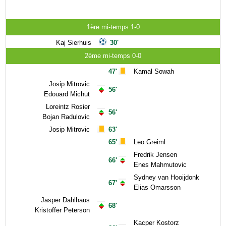
1ère mi-temps 1-0
Kaj Sierhuis
30'
2ème mi-temps 0-0
47'
Kamal Sowah
Josip Mitrovic
56'
Edouard Michut
Loreintz Rosier
56'
Bojan Radulovic
Josip Mitrovic
63'
65'
Leo Greiml
Fredrik Jensen
66'
Enes Mahmutovic
Sydney van Hooijdonk
67'
Elias Omarsson
Jasper Dahlhaus
68'
Kristoffer Peterson
Kacper Kostorz