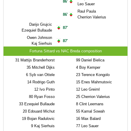
86'
Leo Sauer
Raul Paula
86'
Cherrion Valerius
Darijo Grujcic
87'
Ezequiel Bullaude
Owen Johnson
87'
Kaj Sierhuis
Fortuna Sittard vs NAC Breda composition
31
Mattijs Branderhorst
99
Daniel Bielica
35
Mitchell Dijks
4
Boy Kemper
6
Syb van Ottele
23
Terence Kongolo
14
Rodrigo Guth
15
Enes Mahmutovic
12
Ivo Pinto
12
Leo Greiml
80
Ryan Fosso
25
Cherrion Valerius
33
Ezequiel Bullaude
8
Clint Leemans
20
Edouard Michut
55
Kamal Sowah
19
Bojan Radulovic
16
Max Balard
9
Kaj Sierhuis
77
Leo Sauer