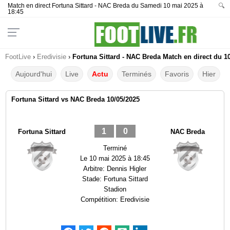
Match en direct Fortuna Sittard - NAC Breda du Samedi 10 mai 2025 à
🔍
18:45
FootLive
›
Eredivisie
›
Fortuna Sittard - NAC Breda Match en direct du 1
Aujourd'hui
Live
Actu
Terminés
Favoris
Hier
Fortuna Sittard vs NAC Breda 10/05/2025
1
0
Fortuna Sittard
NAC Breda
Terminé
Le
10 mai 2025 à 18:45
Arbitre:
Dennis Higler
Stade:
Fortuna Sittard
Stadion
Compétition:
Eredivisie