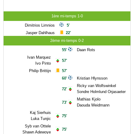
1ère mi-temps 1-0
Dimitrios Limnios
5'
Jasper Dahlhaus
22'
2ème mi-temps 0-2
55'
Daan Rots
Ivan Marquez
57'
Ivo Pinto
Philip Brittijn
57'
60'
Kristian Hlynsson
Ricky van Wolfswinkel
72'
Sondre Holmlund Orjasaeter
Mathias Kjolo
73'
Daouda Weidmann
Kaj Sierhuis
75'
Luka Tunjic
Syb van Ottele
75'
Shawn Adewoye