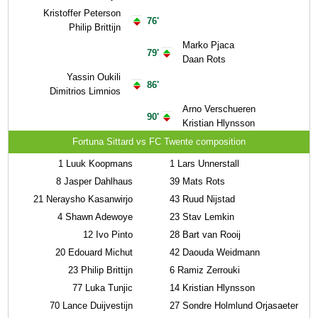
Kristoffer Peterson
76'
Philip Brittijn
Marko Pjaca
79'
Daan Rots
Yassin Oukili
86'
Dimitrios Limnios
Arno Verschueren
90'
Kristian Hlynsson
Fortuna Sittard vs FC Twente composition
1
Luuk Koopmans
1
Lars Unnerstall
8
Jasper Dahlhaus
39
Mats Rots
21
Neraysho Kasanwirjo
43
Ruud Nijstad
4
Shawn Adewoye
23
Stav Lemkin
12
Ivo Pinto
28
Bart van Rooij
20
Edouard Michut
42
Daouda Weidmann
23
Philip Brittijn
6
Ramiz Zerrouki
77
Luka Tunjic
14
Kristian Hlynsson
70
Lance Duijvestijn
27
Sondre Holmlund Orjasaeter