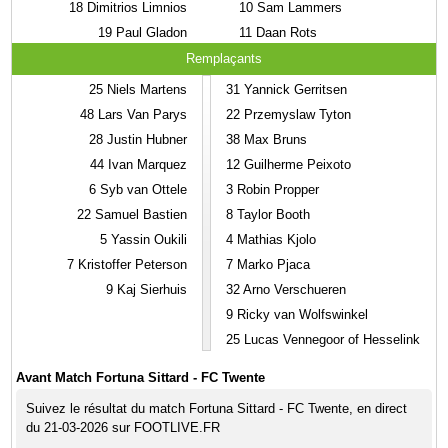
18
Dimitrios Limnios
10
Sam Lammers
19
Paul Gladon
11
Daan Rots
Remplaçants
25
Niels Martens
31
Yannick Gerritsen
48
Lars Van Parys
22
Przemyslaw Tyton
28
Justin Hubner
38
Max Bruns
44
Ivan Marquez
12
Guilherme Peixoto
6
Syb van Ottele
3
Robin Propper
22
Samuel Bastien
8
Taylor Booth
5
Yassin Oukili
4
Mathias Kjolo
7
Kristoffer Peterson
7
Marko Pjaca
9
Kaj Sierhuis
32
Arno Verschueren
9
Ricky van Wolfswinkel
25
Lucas Vennegoor of Hesselink
Avant Match Fortuna Sittard - FC Twente
Suivez le résultat du match Fortuna Sittard - FC Twente, en direct
du 21-03-2026 sur FOOTLIVE.FR