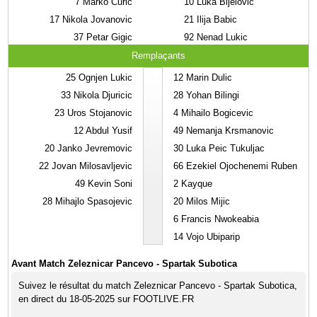
7
Marko Curic
10
Luka Bijelovic
17
Nikola Jovanovic
21
Ilija Babic
37
Petar Gigic
92
Nenad Lukic
Remplaçants
25
Ognjen Lukic
12
Marin Dulic
33
Nikola Djuricic
28
Yohan Bilingi
23
Uros Stojanovic
4
Mihailo Bogicevic
12
Abdul Yusif
49
Nemanja Krsmanovic
20
Janko Jevremovic
30
Luka Peic Tukuljac
22
Jovan Milosavljevic
66
Ezekiel Ojochenemi Ruben
49
Kevin Soni
2
Kayque
28
Mihajlo Spasojevic
20
Milos Mijic
6
Francis Nwokeabia
14
Vojo Ubiparip
Avant Match Zeleznicar Pancevo - Spartak Subotica
Suivez le résultat du match Zeleznicar Pancevo - Spartak Subotica,
en direct du 18-05-2025 sur FOOTLIVE.FR