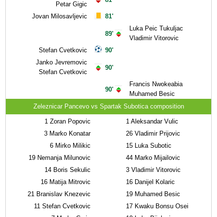
Petar Gigic
Jovan Milosavljevic
81'
Luka Peic Tukuljac
89'
Vladimir Vitorovic
Stefan Cvetkovic
90'
Janko Jevremovic
90'
Stefan Cvetkovic
Francis Nwokeabia
90'
Muhamed Besic
Zeleznicar Pancevo vs Spartak Subotica composition
1
Zoran Popovic
1
Aleksandar Vulic
3
Marko Konatar
26
Vladimir Prijovic
6
Mirko Milikic
15
Luka Subotic
19
Nemanja Milunovic
44
Marko Mijailovic
14
Boris Sekulic
3
Vladimir Vitorovic
16
Matija Mitrovic
16
Danijel Kolaric
21
Branislav Knezevic
19
Muhamed Besic
11
Stefan Cvetkovic
17
Kwaku Bonsu Osei