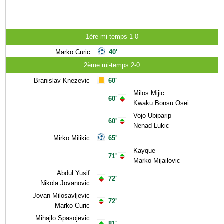
1ère mi-temps 1-0
Marko Curic
40'
2ème mi-temps 2-0
Branislav Knezevic
60'
Milos Mijic
60'
Kwaku Bonsu Osei
Vojo Ubiparip
60'
Nenad Lukic
Mirko Milikic
65'
Kayque
71'
Marko Mijailovic
Abdul Yusif
72'
Nikola Jovanovic
Jovan Milosavljevic
72'
Marko Curic
Mihajlo Spasojevic
81'