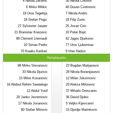
4
Nikola Zecevic
30
Nikola Cirkovic
6
Mirko Milikic
40
Dusan Cvetinovic
19
Uros Tegeltija
7
Nikola Andric
18
Stefan Pirgic
18
Filip Zunic
27
Sylvester Jasper
25
Jovan Ciric
21
Branislav Knezevic
10
Petar Bojic
88
Clement Lhernault
42
Jagos Djurkovic
10
Simao Pedro
77
Uros Ljubomirac
70
Kwaku Karikari
9
Irfan Hadzic
Remplaçants
99
Mirko Stevanovic
23
Bogdan Matijasevic
33
Nikola Djuricic
28
Nikola Boranijasevic
15
Milos Kosanovic
12
Milan Joksimovic
16
Abdoul Rahim Sawadogo
20
Aleksa Milosevic
12
Abdul Yusif
37
Mihailo Orescanin
20
Janko Jevremovic
36
David Djokic
17
Nikola Jovanovic
5
Veljko Kijevcanin
80
Stefan Mitrovic
15
Djordje Marinkovic