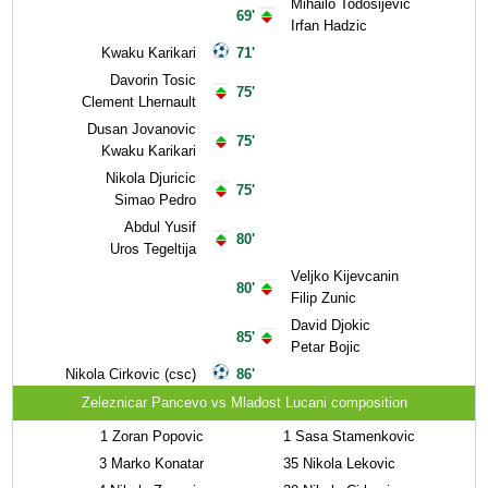
Mihailo Todosijevic
69'
Irfan Hadzic
Kwaku Karikari
71'
Davorin Tosic
75'
Clement Lhernault
Dusan Jovanovic
75'
Kwaku Karikari
Nikola Djuricic
75'
Simao Pedro
Abdul Yusif
80'
Uros Tegeltija
Veljko Kijevcanin
80'
Filip Zunic
David Djokic
85'
Petar Bojic
Nikola Cirkovic (csc)
86'
Zeleznicar Pancevo vs Mladost Lucani composition
1
Zoran Popovic
1
Sasa Stamenkovic
3
Marko Konatar
35
Nikola Lekovic