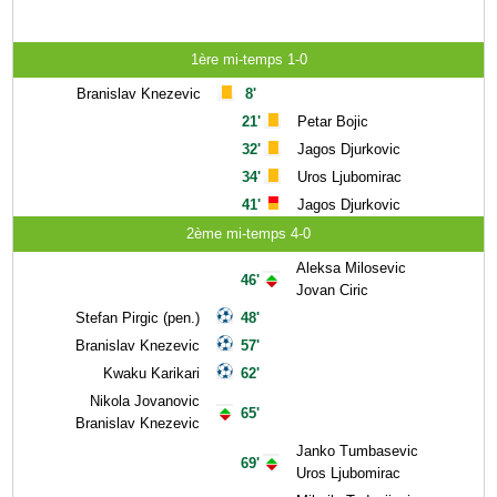
1ère mi-temps 1-0
Branislav Knezevic
8'
21'
Petar Bojic
32'
Jagos Djurkovic
34'
Uros Ljubomirac
41'
Jagos Djurkovic
2ème mi-temps 4-0
Aleksa Milosevic
46'
Jovan Ciric
Stefan Pirgic (pen.)
48'
Branislav Knezevic
57'
Kwaku Karikari
62'
Nikola Jovanovic
65'
Branislav Knezevic
Janko Tumbasevic
69'
Uros Ljubomirac