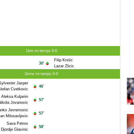
1ère mi-temps 0-0
Filip Krstic
30'
Lazar Zlicic
2ème mi-temps 0-0
Sylvester Jasper
46'
tefan Cvetkovic
Aleksa Kuljanin
57'
Nikola Jovanovic
anko Jevremovic
57'
an Milosavljevic
Sava Petrov
58'
Djordje Glavinic