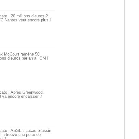
ato : 20 millions d’euros ?
C Nantes veut encore plus !
nk McCourt ramène 50
ions d’euros par an à l’OM !
cato : Après Greenwood,
 va encore encaisser ?
cato - ASSE : Lucas Stassin
fin trouvé une porte de
ie ?