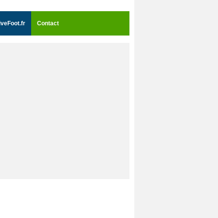
iveFoot.fr
Contact