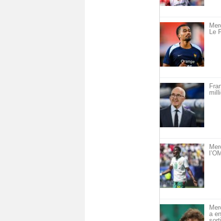
Merc
Le F
Fra
mill
Mer
l’OM
Mer
a en
sort