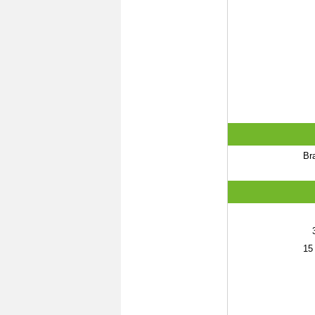
Br
15