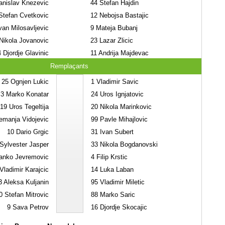
nislav Knezevic
44
Stefan Hajdin
tefan Cvetkovic
12
Nebojsa Bastajic
an Milosavljevic
9
Mateja Bubanj
ikola Jovanovic
23
Lazar Zlicic
4
Djordje Glavinic
11
Andrija Majdevac
Remplaçants
25
Ognjen Lukic
1
Vladimir Savic
3
Marko Konatar
24
Uros Ignjatovic
19
Uros Tegeltija
20
Nikola Marinkovic
manja Vidojevic
99
Pavle Mihajlovic
10
Dario Grgic
31
Ivan Subert
Sylvester Jasper
33
Nikola Bogdanovski
anko Jevremovic
4
Filip Krstic
Vladimir Karajcic
14
Luka Laban
3
Aleksa Kuljanin
95
Vladimir Miletic
0
Stefan Mitrovic
88
Marko Saric
9
Sava Petrov
16
Djordje Skocajic