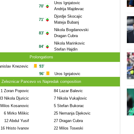
Uros Ignjatovic
70'
Andrija Majdevac
Djordje Skocajic
71'
Mateja Bubanj
Nikola Bogdanovski
83'
Dragan Cubra
Nikola Marinkovic
84'
Stefan Hajdin
Prolongations
anislav Knezevic
93'
96'
Uros Ignjatovic
Zeleznicar Pancevo vs Napredak composition
1
Zoran Popovic
84
Lazar Balevic
33
Nikola Djuricic
7
Nikola Vukajlovic
Milos Kosanovic
5
Stefan Bukorac
6
Mirko Milikic
25
Nemanja Djekovic
12
Abdul Yusif
27
Dragan Cubra
16
Hristo Ivanov
22
Milos Toseski