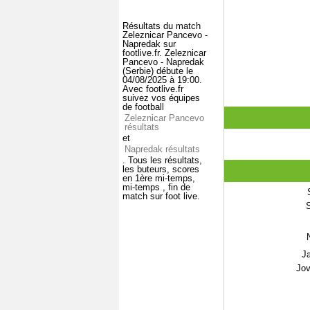
Résultats du match
Zeleznicar Pancevo -
Napredak sur
footlive.fr. Zeleznicar
Pancevo - Napredak
(Serbie) débute le
04/08/2025 à 19:00.
Avec footlive.fr
suivez vos équipes
de football
Zeleznicar Pancevo
résultats
et
Napredak résultats
. Tous les résultats,
les buteurs, scores
en 1ère mi-temps,
mi-temps , fin de
match sur foot live.
S
J
Jov