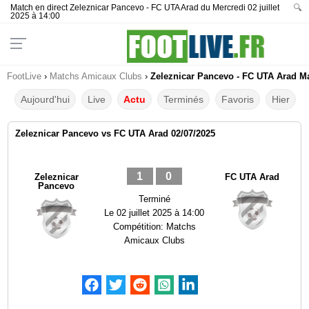
Match en direct Zeleznicar Pancevo - FC UTA Arad du Mercredi 02 juillet
🔍
2025 à 14:00
FootLive
›
Matchs Amicaux Clubs
›
Zeleznicar Pancevo - FC UTA Arad Ma
Aujourd'hui
Live
Actu
Terminés
Favoris
Hier
Zeleznicar Pancevo vs FC UTA Arad 02/07/2025
1
0
Zeleznicar
FC UTA Arad
Pancevo
Terminé
Le
02 juillet 2025 à 14:00
Compétition:
Matchs
Amicaux Clubs