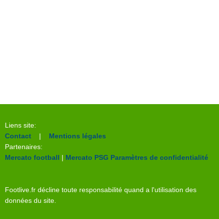
Liens site:
Contact
|
Mentions légales
Partenaires:
Mercato football
|
Mercato PSG
Paramètres de confidentialité
Footlive.fr décline toute responsabilité quand a l'utilisation des
données du site.