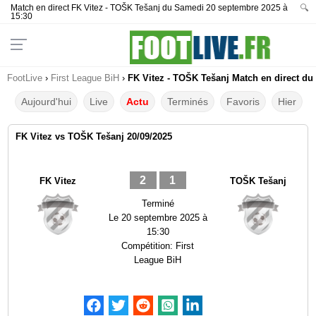
Match en direct FK Vitez - TOŠK Tešanj du Samedi 20 septembre 2025 à
🔍
15:30
FootLive
›
First League BiH
›
FK Vitez - TOŠK Tešanj Match en direct du 
Aujourd'hui
Live
Actu
Terminés
Favoris
Hier
FK Vitez vs TOŠK Tešanj 20/09/2025
2
1
FK Vitez
TOŠK Tešanj
Terminé
Le
20 septembre 2025 à
15:30
Compétition:
First
League BiH