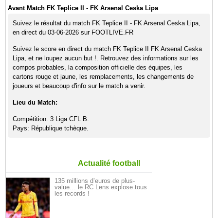
Avant Match FK Teplice II - FK Arsenal Ceska Lipa
Suivez le résultat du match FK Teplice II - FK Arsenal Ceska Lipa,
en direct du 03-06-2026 sur FOOTLIVE.FR
Suivez le score en direct du match FK Teplice II FK Arsenal Ceska
Lipa, et ne loupez aucun but !. Retrouvez des informations sur les
compos probables, la composition officielle des équipes, les
cartons rouge et jaune, les remplacements, les changements de
joueurs et beaucoup d'info sur le match a venir.
Lieu du Match:
Compétition: 3 Liga CFL B.
Pays: République tchèque.
Actualité football
135 millions d’euros de plus-
value… le RC Lens explose tous
les records !