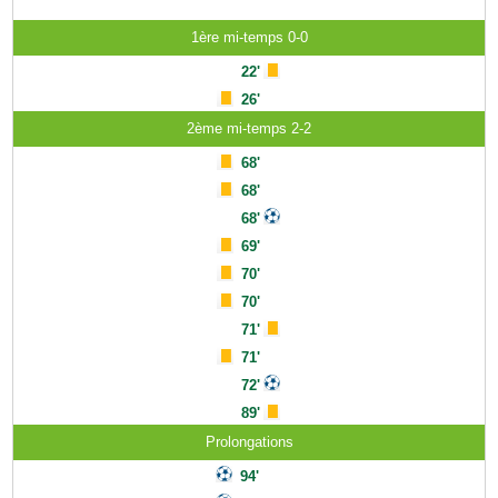
1ère mi-temps 0-0
22'
26'
2ème mi-temps 2-2
68'
68'
68'
69'
70'
70'
71'
71'
72'
89'
Prolongations
94'