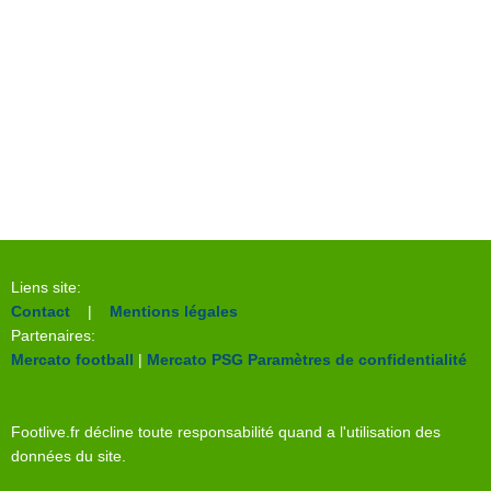
Liens site:
Contact
|
Mentions légales
Partenaires:
Mercato football
|
Mercato PSG
Paramètres de confidentialité
Footlive.fr décline toute responsabilité quand a l'utilisation des
données du site.