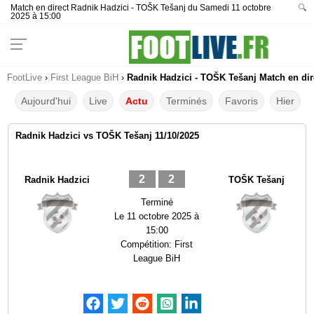
Match en direct Radnik Hadzici - TOŠK Tešanj du Samedi 11 octobre
🔍
2025 à 15:00
FootLive
›
First League BiH
›
Radnik Hadzici - TOŠK Tešanj Match en dir
Aujourd'hui
Live
Actu
Terminés
Favoris
Hier
Radnik Hadzici vs TOŠK Tešanj 11/10/2025
2
2
Radnik Hadzici
TOŠK Tešanj
Terminé
Le
11 octobre 2025 à
15:00
Compétition:
First
League BiH