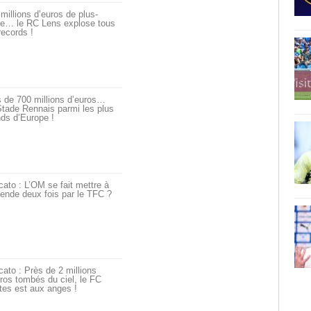
millions d’euros de plus-
ue… le RC Lens explose tous
records !
 de 700 millions d’euros…
tade Rennais parmi les plus
ds d’Europe !
ato : L’OM se fait mettre à
ende deux fois par le TFC ?
ato : Près de 2 millions
ros tombés du ciel, le FC
tes est aux anges !