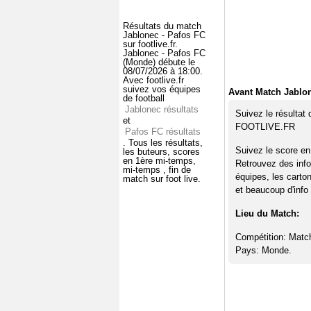
Résultats du match
Jablonec - Pafos FC
sur footlive.fr.
Jablonec - Pafos FC
(Monde) débute le
08/07/2026 à 18:00.
Avec footlive.fr
suivez vos équipes
Avant Match Jablon
de football
Jablonec résultats
Suivez le résultat
et
FOOTLIVE.FR
Pafos FC résultats
. Tous les résultats,
Suivez le score en
les buteurs, scores
en 1ère mi-temps,
Retrouvez des info
mi-temps , fin de
équipes, les carto
match sur foot live.
et beaucoup d'info 
Lieu du Match:
Compétition: Matc
Pays: Monde.