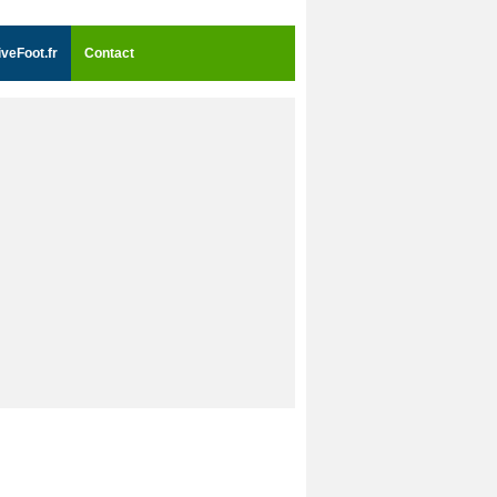
iveFoot.fr
Contact