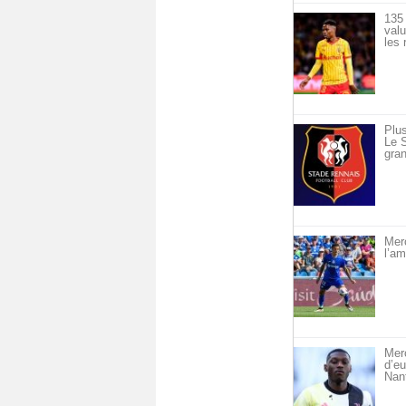
135 
val
les 
Plus
Le S
gran
Merc
l’am
Merc
d’eu
Nan