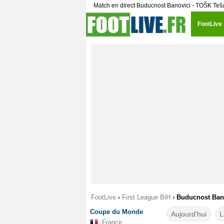
Match en direct Buducnost Banovici - TOŠK Teš
FootLive
FootLive
›
First League BiH
›
Buducnost Bano
Coupe du Monde
Aujourd'hui
L
France