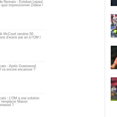
de Rennais : Esteban Lepaul
 quoi impressionner Zidane !
nk McCourt ramène 50
ions d’euros par an à l’OM !
cato : Après Greenwood,
 va encore encaisser ?
ato : L’OM a une solution
r remplacer Mason
enwood ?