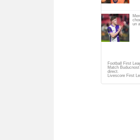
Mer
cho
un a
Football First Le
Match Buducnost 
direct.
Livescore First L