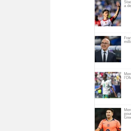
Sta
a de
Fra
mill
Mer
l’OM
Merc
pou
Gre