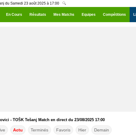
anj du Samedi 23 août 2025 à 17:00
🔍
En Cours
Résultats
Mes Matchs
Equipes
Compétitions
L
vici - TOŠK Tešanj Match en direct du 23/08/2025 17:00
ive
Actu
Terminés
Favoris
Hier
Demain