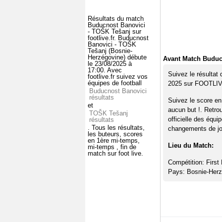
Résultats du match
Buducnost Banovici
- TOŠK Tešanj sur
footlive.fr. Buducnost
Banovici - TOŠK
Tešanj (Bosnie-
Herzégovine) débute
Avant Match Buduc
le 23/08/2025 à
17:00. Avec
Suivez le résultat
footlive.fr suivez vos
équipes de football
2025 sur FOOTLI
Buducnost Banovici
résultats
Suivez le score e
et
aucun but !. Retro
TOŠK Tešanj
officielle des équi
résultats
. Tous les résultats,
changements de jou
les buteurs, scores
en 1ère mi-temps,
Lieu du Match:
mi-temps , fin de
match sur foot live.
Compétition: First
Pays: Bosnie-Herz