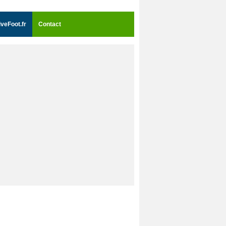
iveFoot.fr
Contact