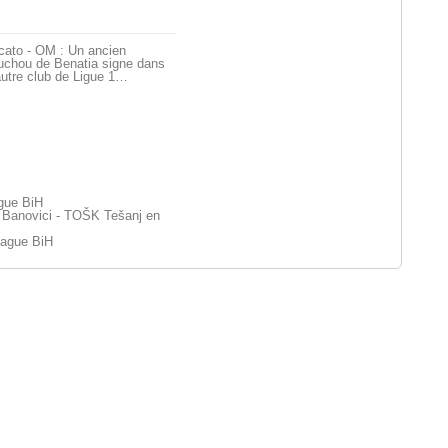
cato - OM : Un ancien
uchou de Benatia signe dans
utre club de Ligue 1…
ague BiH
Banovici - TOŠK Tešanj en
eague BiH