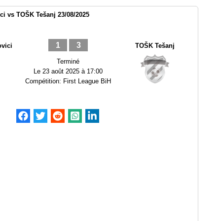
i vs TOŠK Tešanj 23/08/2025
1
3
vici
TOŠK Tešanj
Terminé
Le
23 août 2025 à 17:00
Compétition:
First League BiH