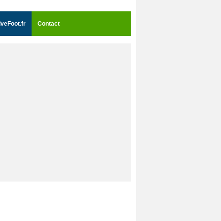
iveFoot.fr
Contact