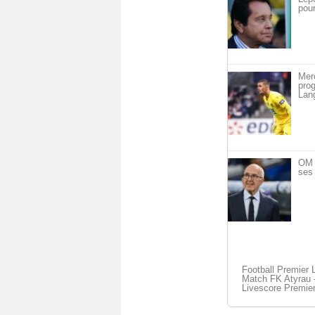
pour
Mer
pro
Lan
OM 
ses 
Football Premier 
Match FK Atyrau -
Livescore Premie