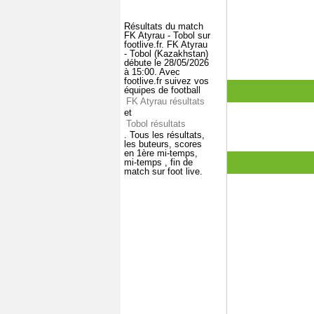
Résultats du match
FK Atyrau - Tobol sur
footlive.fr. FK Atyrau
- Tobol (Kazakhstan)
débute le 28/05/2026
à 15:00. Avec
footlive.fr suivez vos
équipes de football
FK Atyrau résultats
et
Tobol résultats
. Tous les résultats,
les buteurs, scores
en 1ère mi-temps,
mi-temps , fin de
match sur foot live.