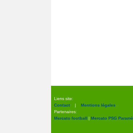
Liens site:
Contact
|
Mentions légales
Partenaires:
Mercato football
|
Mercato PSG
Paramèt