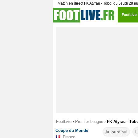
Match en direct FK Atyrau - Tobol du Jeudi 28 m
FootLive
FootLive
›
Premier League
›
FK Atyrau - Tobo
Coupe du Monde
Aujourd'hui
L
France