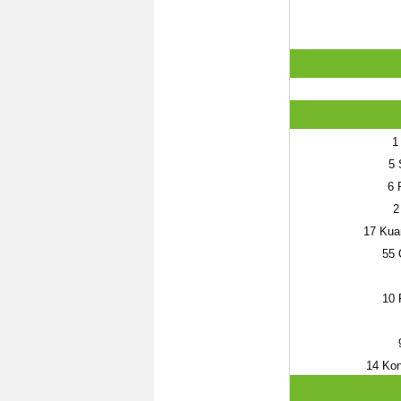
1
5
S
6
R
2
17
Kuan
55
O
10
R
14
Kon