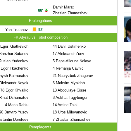
Damir Marat
88'
Zhaslan Zhumashev
Prolongations
Yan Trufanov
92'
FK Atyrau vs Tobol composition
Egor Khatkevich
44
Danil Ustimenko
anzhar Satanov
17
Aleksandr Zuev
uslan Yudenkov
5
Pape-Alioune Ndiaye
Egor Tkachenko
4
Nemanja Cavnic
ysh Kalmuratov
21
Nauryzbek Zhagorov
leksandr Noyok
6
Maksim Myakish
78
Egor Khvalko
13
Abdoulaye Cisse
inat Dzhumatov
8
Askhat Tagybergen
4
Mario Rabiu
14
Amine Talal
90
Dmytro Yusov
18
Uros Milovanovic
stantin Dorofeev
7
Zhaslan Zhumashev
Remplaçants