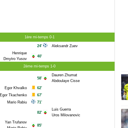
1ère mi-temps 0-1
24'
Aleksandr Zuev
Henrique
40'
Dmytro Yusov
2ème mi-temps 1-0
Dauren Zhumat
58'
Abdoulaye Cisse
Egor Khvalko
62'
Egor Tkachenko
67'
Mario Rabiu
71'
Luis Guerra
82'
Uros Milovanovic
Yan Trufanov
85'
Mario Rabiu