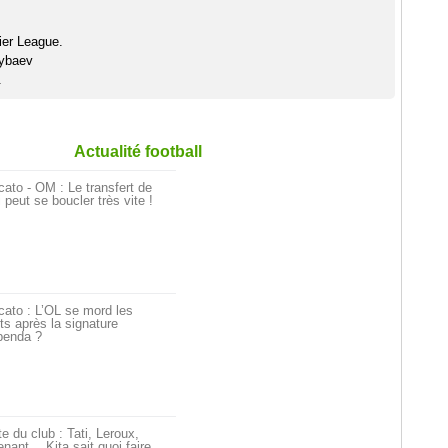
ier League.
sybaev
.
Actualité football
ato - OM : Le transfert de
i peut se boucler très vite !
ato : L’OL se mord les
ts après la signature
penda ?
e du club : Tati, Leroux,
nant… Kita sait quoi faire