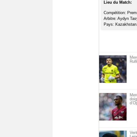
Lieu du Match:
Compétition: Prem
Arbitre: Aydyn Ta
Pays: Kazakhstan
Merc
Rull
Merc
doig
d’O
Vent
Lepe