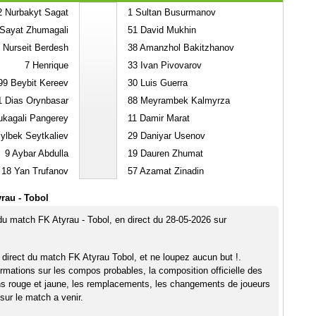
2
Nurbakyt Sagat
1
Sultan Busurmanov
Sayat Zhumagali
51
David Mukhin
Nurseit Berdesh
38
Amanzhol Bakitzhanov
7
Henrique
33
Ivan Pivovarov
99
Beybit Kereev
30
Luis Guerra
1
Dias Orynbasar
88
Meyrambek Kalmyrza
kagali Pangerey
11
Damir Marat
ylbek Seytkaliev
29
Daniyar Usenov
9
Aybar Abdulla
19
Dauren Zhumat
18
Yan Trufanov
57
Azamat Zinadin
rau - Tobol
 du match FK Atyrau - Tobol, en direct du 28-05-2026 sur
 direct du match FK Atyrau Tobol, et ne loupez aucun but !.
rmations sur les compos probables, la composition officielle des
ns rouge et jaune, les remplacements, les changements de joueurs
sur le match a venir.