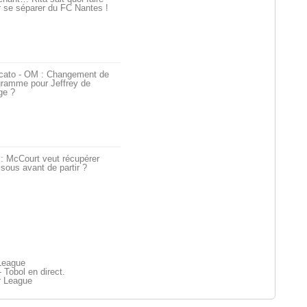
 se séparer du FC Nantes !
cato - OM : Changement de
gramme pour Jeffrey de
ge ?
: McCourt veut récupérer
sous avant de partir ?
League
 Tobol en direct.
r League