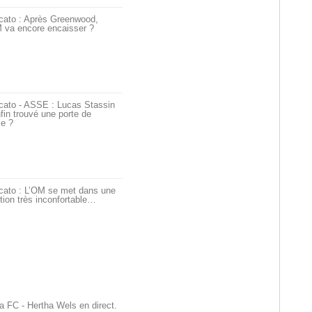
cato : Après Greenwood,
 va encore encaisser ?
cato - ASSE : Lucas Stassin
fin trouvé une porte de
ie ?
cato : L’OM se met dans une
tion très inconfortable…
a FC - Hertha Wels en direct.