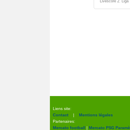
Livescore 2. Liga
Liens site:
Contact
|
Mentions légales
Partenaires:
Mercato football
|
Mercato PSG
Paramèt