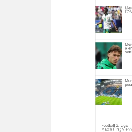
Mer
l’OM
Mer
a en
sort
Mer
posi
Football 2. Liga
Match First Vienn