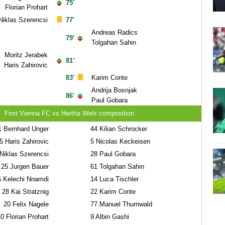
75'
Florian Prohart
Niklas Szerencsi
77'
Andreas Radics
79'
Tolgahan Sahin
Moritz Jerabek
81'
Haris Zahirovic
83'
Karim Conte
Andrija Bosnjak
86'
Paul Gobara
First Vienna FC vs Hertha Wels composition
1
Bernhard Unger
44
Kilian Schrocker
5
Haris Zahirovic
5
Nicolas Keckeisen
Niklas Szerencsi
28
Paul Gobara
25
Jurgen Bauer
61
Tolgahan Sahin
6
Kelechi Nnamdi
14
Luca Tischler
28
Kai Stratznig
22
Karim Conte
20
Felix Nagele
77
Manuel Thurnwald
10
Florian Prohart
9
Albin Gashi