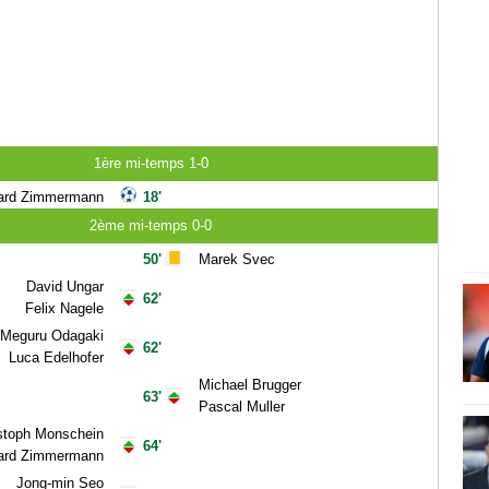
1ère mi-temps 1-0
ard Zimmermann
18'
2ème mi-temps 0-0
50'
Marek Svec
David Ungar
62'
Felix Nagele
Meguru Odagaki
62'
Luca Edelhofer
Michael Brugger
63'
Pascal Muller
stoph Monschein
64'
ard Zimmermann
Jong-min Seo