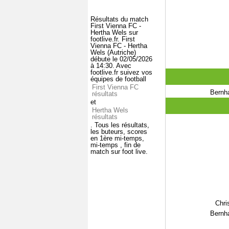
Résultats du match
First Vienna FC -
Hertha Wels sur
footlive.fr. First
Vienna FC - Hertha
Wels (Autriche)
débute le 02/05/2026
à 14:30. Avec
footlive.fr suivez vos
équipes de football
First Vienna FC
Bernh
résultats
et
Hertha Wels
résultats
. Tous les résultats,
les buteurs, scores
en 1ère mi-temps,
mi-temps , fin de
match sur foot live.
Chri
Bernh