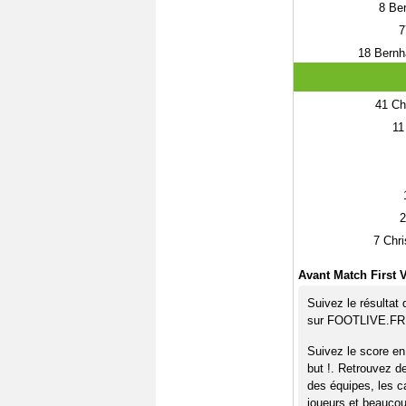
8
Ber
7
18
Bernh
41
Chr
11
2
7
Chri
Avant Match First 
Suivez le résultat
sur FOOTLIVE.FR
Suivez le score en
but !. Retrouvez d
des équipes, les c
joueurs et beaucoup