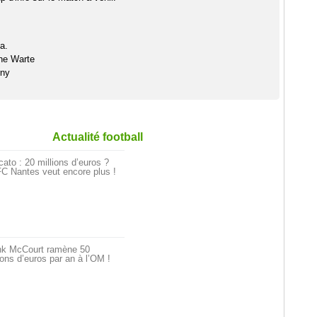
a.
he Warte
rny
Actualité football
ato : 20 millions d’euros ?
C Nantes veut encore plus !
nk McCourt ramène 50
ions d’euros par an à l’OM !