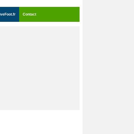
iveFoot.fr
Contact