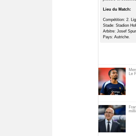
Lieu du Match:
Compétition: 2. Lig
Stade: Stadion Ho
Arbitre: Josef Spu
Pays: Autriche.
Merc
Le F
Fra
mill