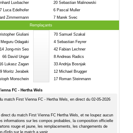
nhard Luxbacher
20
Sebastian Malinowski
7
Luca Edelhofer
6
Pascal Muller
ard Zimmermann
7
Marek Svec
Remplaçants
istopher Giuliani
70
Samuel Szakal
Meguru Odagaki
4
Sebastian Feyrer
14
Jong-min Seo
42
Fabian Lechner
66
David Ungar
8
Andreas Radics
16
Lukasz Zagan
33
Andrija Bosnjak
9
Moritz Jerabek
12
Michael Brugger
stoph Monschein
17
Roman Steinmann
Vienna FC - Hertha Wels
 du match First Vienna FC - Hertha Wels, en direct du 02-05-2026
 direct du match First Vienna FC Hertha Wels, et ne loupez aucun
es informations sur les compos probables, la composition officielle
artons rouge et jaune, les remplacements, les changements de
 d'info sur le match a venir.