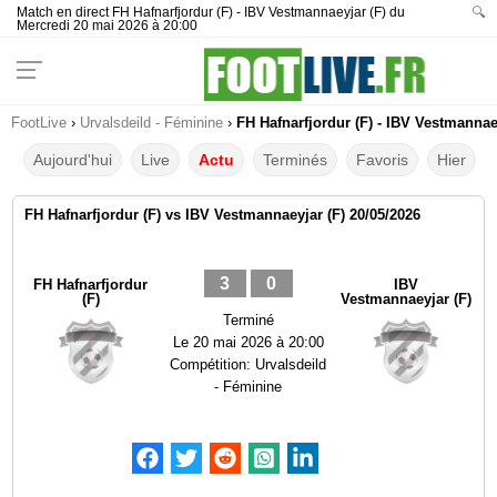
Match en direct FH Hafnarfjordur (F) - IBV Vestmannaeyjar (F) du
🔍
Mercredi 20 mai 2026 à 20:00
FootLive
›
Urvalsdeild - Féminine
›
FH Hafnarfjordur (F) - IBV Vestmannae
Aujourd'hui
Live
Actu
Terminés
Favoris
Hier
FH Hafnarfjordur (F) vs IBV Vestmannaeyjar (F) 20/05/2026
3
0
FH Hafnarfjordur
IBV
(F)
Vestmannaeyjar (F)
Terminé
Le
20 mai 2026 à 20:00
Compétition:
Urvalsdeild
- Féminine