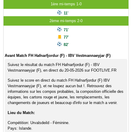
1ère mi-temps 1-0
11'
2ème mi-temps 2-0
71'
77'
82'
Avant Match FH Hafnarfjordur (F) - IBV Vestmannaeyjar (F)
Suivez le résultat du match FH Hafnarfjordur (F) - IBV
Vestmannaeyjar (F), en direct du 20-05-2026 sur FOOTLIVE.FR
Suivez le score en direct du match FH Hafnarfjordur (F) IBV
Vestmannaeyjar (F), et ne loupez aucun but !. Retrouvez des
informations sur les compos probables, la composition officielle des
équipes, les cartons rouge et jaune, les remplacements, les
changements de joueurs et beaucoup d'info sur le match a venir.
Lieu du Match:
Compétition: Urvalsdeild - Féminine.
Pays: Islande.