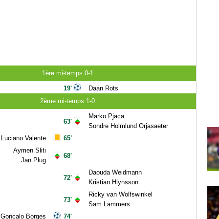
1ère mi-temps 0-1
19'
Daan Rots
2ème mi-temps 1-0
Marko Pjaca
63'
Sondre Holmlund Orjasaeter
Luciano Valente
65'
Aymen Sliti
68'
Jan Plug
Daouda Weidmann
72'
Kristian Hlynsson
Ricky van Wolfswinkel
73'
Sam Lammers
Goncalo Borges
74'