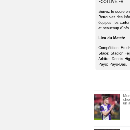
FOOTLIVE.FR
Suivez le score en
Retrouvez des info
équipes, les carto
et beaucoup d'info 
Lieu du Match:
Compétition: Erediv
Stade: Stadion Fei
Arbitre: Dennis Hig
Pays: Pays-Bas.
Mer
cho
un a