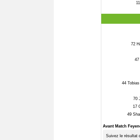
11
72
Ha
47
44
Tobias
70
J
17
C
49
Shaq
Avant Match Feyen
Suivez le résultat