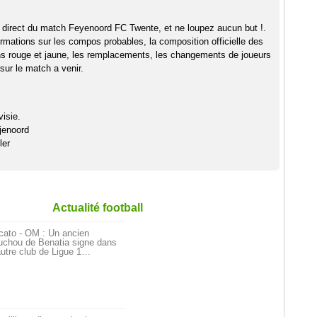
 direct du match Feyenoord FC Twente, et ne loupez aucun but !.
rmations sur les compos probables, la composition officielle des
ns rouge et jaune, les remplacements, les changements de joueurs
sur le match a venir.
isie.
jenoord
ler
Actualité football
cato - OM : Un ancien
uchou de Benatia signe dans
utre club de Ligue 1…