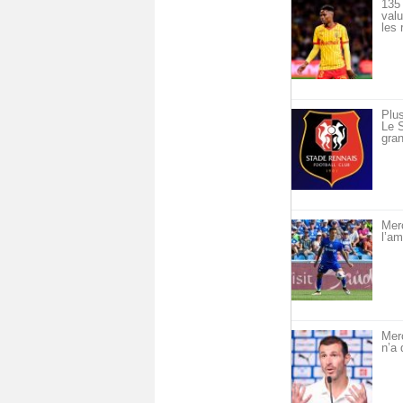
135 
val
les 
Plus
Le S
gran
Merc
l’am
Mer
n’a 