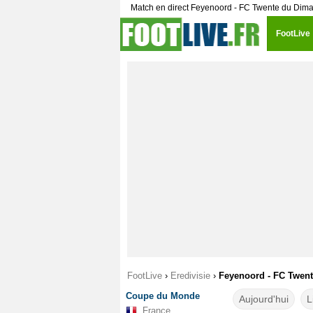
Match en direct Feyenoord - FC Twente du Di
FootLive
FootLive
›
Eredivisie
›
Feyenoord - FC Twente
Coupe du Monde
Aujourd'hui
L
France