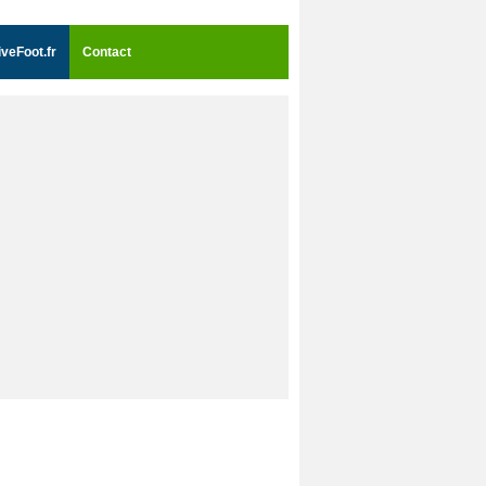
iveFoot.fr
Contact