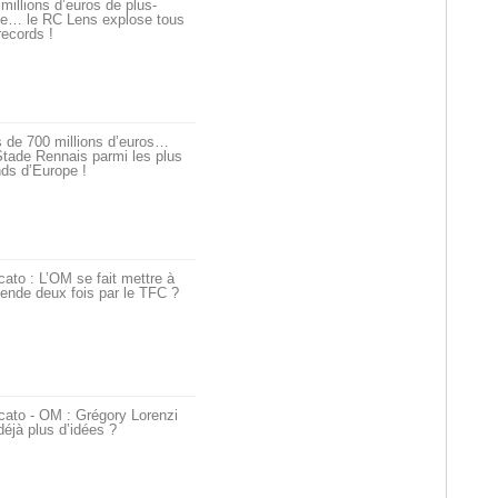
millions d’euros de plus-
ue… le RC Lens explose tous
records !
 de 700 millions d’euros…
tade Rennais parmi les plus
ds d’Europe !
ato : L’OM se fait mettre à
ende deux fois par le TFC ?
cato - OM : Grégory Lorenzi
déjà plus d’idées ?