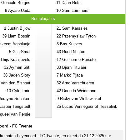
Goncalo Borges
11
Daan Rots
9
Ayase Ueda
10
Sam Lammers
Remplaçants
1
Justin Bijlow
21
Sam Karssies
39
Liam Bossin
22
Przemyslaw Tyton
keem Agboluaje
5
Bas Kuipers
5
Gijs Smal
43
Ruud Nijstad
Thijs Kraaijeveld
12
Guilherme Peixoto
32
Aymen Sliti
33
Bjorn Titulaer
36
Jaden Slory
7
Marko Pjaca
 Van den Elshout
32
Arno Verschueren
10
Cyle Larin
42
Daouda Weidmann
erayno Schaken
9
Ricky van Wolfswinkel
asper Tengstedt
25
Lucas Vennegoor of Hesselink
ueel van Persie
oord - FC Twente
 du match Feyenoord - FC Twente, en direct du 21-12-2025 sur