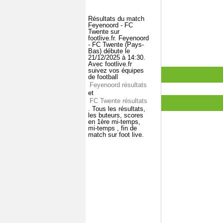
Résultats du match
Feyenoord - FC
Twente sur
footlive.fr. Feyenoord
- FC Twente (Pays-
Bas) débute le
21/12/2025 à 14:30.
Avec footlive.fr
suivez vos équipes
de football
Feyenoord résultats
et
FC Twente résultats
. Tous les résultats,
les buteurs, scores
en 1ère mi-temps,
mi-temps , fin de
match sur foot live.