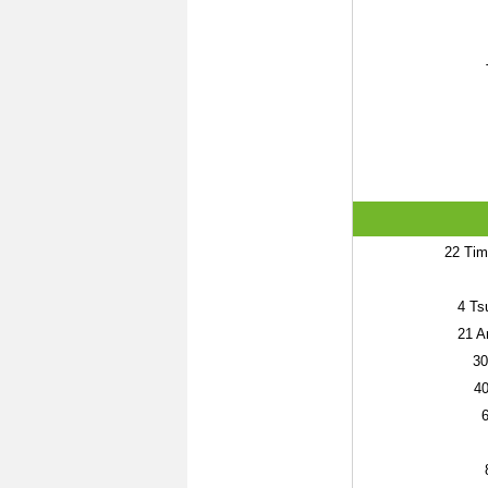
22
Timo
4
Tsu
21
An
30
4