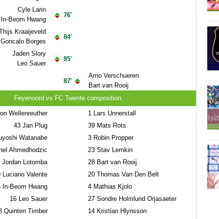
Cyle Larin
76'
In-Beom Hwang
Thijs Kraaijeveld
84'
Goncalo Borges
Jaden Slory
85'
Leo Sauer
Arno Verschueren
87'
Bart van Rooij
Feyenoord vs FC Twente composition
n Wellenreuther
1
Lars Unnerstall
43
Jan Plug
39
Mats Rots
yoshi Watanabe
3
Robin Propper
el Ahmedhodzic
23
Stav Lemkin
Jordan Lotomba
28
Bart van Rooij
0
Luciano Valente
20
Thomas Van Den Belt
6
In-Beom Hwang
4
Mathias Kjolo
16
Leo Sauer
27
Sondre Holmlund Orjasaeter
8
Quinten Timber
14
Kristian Hlynsson