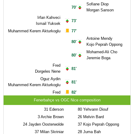
Sofiane Diop
70'
Morgan Sanson
Irfan Kahveci
73'
Ismail Yuksek
Muhammed Kerem Akturkoglu
77'
Antoine Mendy
80'
Kojo Peprah Oppong
Mohamed-Ali Cho
80'
Jeremie Boga
Fred
81'
Dorgeles Nene
Oguz Aydin
81'
Muhammed Kerem Akturkoglu
Fred
82'
Fenerbahçe vs OGC Nice composition
31
Ederson
80
Yehvann Diouf
3
Archie Brown
26
Melvin Bard
24
Jayden Oosterwolde
37
Kojo Peprah Oppong
37
Milan Skriniar
28
Juma Bah