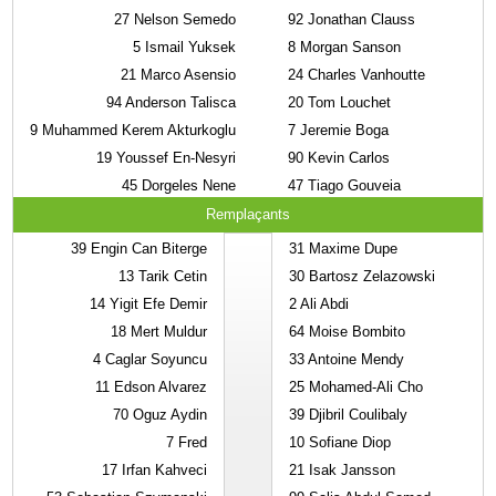
27
Nelson Semedo
92
Jonathan Clauss
5
Ismail Yuksek
8
Morgan Sanson
21
Marco Asensio
24
Charles Vanhoutte
94
Anderson Talisca
20
Tom Louchet
9
Muhammed Kerem Akturkoglu
7
Jeremie Boga
19
Youssef En-Nesyri
90
Kevin Carlos
45
Dorgeles Nene
47
Tiago Gouveia
Remplaçants
39
Engin Can Biterge
31
Maxime Dupe
13
Tarik Cetin
30
Bartosz Zelazowski
14
Yigit Efe Demir
2
Ali Abdi
18
Mert Muldur
64
Moise Bombito
4
Caglar Soyuncu
33
Antoine Mendy
11
Edson Alvarez
25
Mohamed-Ali Cho
70
Oguz Aydin
39
Djibril Coulibaly
7
Fred
10
Sofiane Diop
17
Irfan Kahveci
21
Isak Jansson