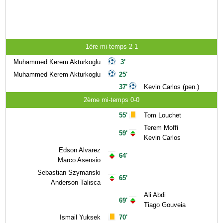
1ère mi-temps 2-1
Muhammed Kerem Akturkoglu
3'
Muhammed Kerem Akturkoglu
25'
37'
Kevin Carlos (pen.)
2ème mi-temps 0-0
55'
Tom Louchet
Terem Moffi
59'
Kevin Carlos
Edson Alvarez
64'
Marco Asensio
Sebastian Szymanski
65'
Anderson Talisca
Ali Abdi
69'
Tiago Gouveia
Ismail Yuksek
70'