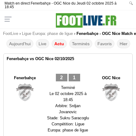
Match en direct Fenerbahçe - OGC Nice du Jeudi 02 octobre 2025 à
🔍
18:45
FootLive
›
Ligue Europa: phase de ligue
›
Fenerbahçe - OGC Nice Match en
Aujourd'hui
Live
Actu
Terminés
Favoris
Hier
Fenerbahçe vs OGC Nice 02/10/2025
2
1
Fenerbahçe
OGC Nice
Terminé
Le
02 octobre 2025 à
18:45
Arbitre:
Srdjan
Jovanovic
Stade:
Sukru Saracoglu
Compétition:
Ligue
Europa: phase de ligue