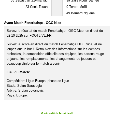
53
Sebastian Szymanski
99
Salis Abdul Samed
23
Cenk Tosun
9
Terem Moffi
49
Bernard Nguene
Avant Match Fenerbahçe - OGC Nice
Suivez le résultat du match Fenerbahçe - OGC Nice, en direct du
02-10-2025 sur FOOTLIVE.FR
Suivez le score en direct du match Fenerbahçe OGC Nice, et ne
loupez aucun but !. Retrouvez des informations sur les compos
probables, la composition officielle des équipes, les cartons rouge
et jaune, les remplacements, les changements de joueurs et
beaucoup d'info sur le match a venir.
Lieu du Match:
Compétition: Ligue Europa: phase de ligue.
Stade: Sukru Saracoglu
Arbitre: Srdjan Jovanovic
Pays: Europe.
Actualité football