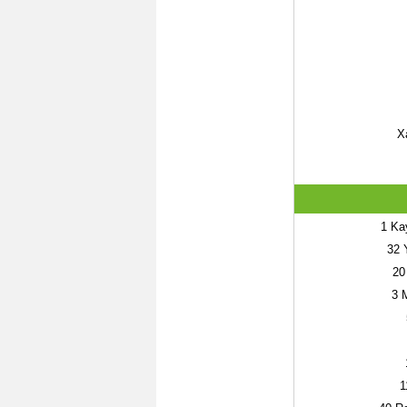
X
1
Kay
32
Y
20
3
M
1