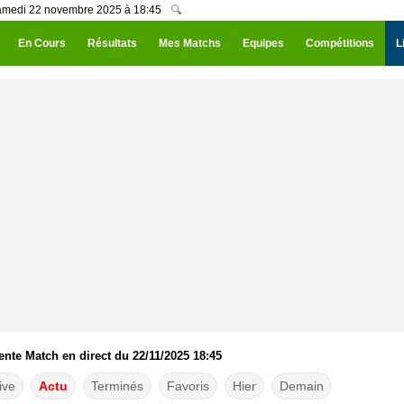
Samedi 22 novembre 2025 à 18:45
🔍
En Cours
Résultats
Mes Matchs
Equipes
Compétitions
L
nte Match en direct du 22/11/2025 18:45
ive
Actu
Terminés
Favoris
Hier
Demain