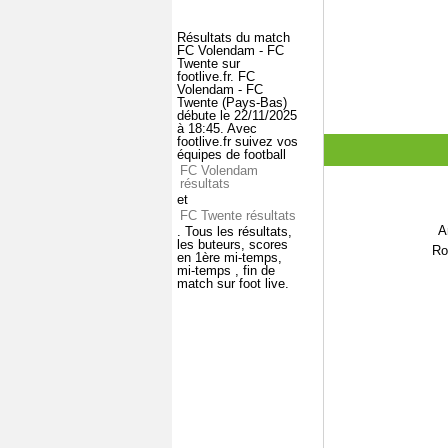
Résultats du match
FC Volendam - FC
Twente sur
footlive.fr. FC
Volendam - FC
Twente (Pays-Bas)
débute le 22/11/2025
à 18:45. Avec
footlive.fr suivez vos
équipes de football
FC Volendam
résultats
et
FC Twente résultats
A
. Tous les résultats,
les buteurs, scores
Ro
en 1ère mi-temps,
mi-temps , fin de
match sur foot live.