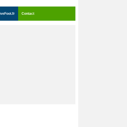
iveFoot.fr
Contact