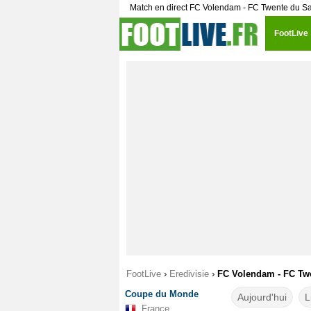
Match en direct FC Volendam - FC Twente du 
FootLive
FootLive
›
Eredivisie
›
FC Volendam - FC Twe
Coupe du Monde
Aujourd'hui
L
France