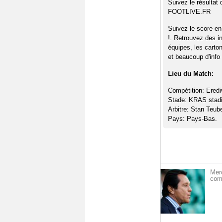
Suivez le résultat
FOOTLIVE.FR
Suivez le score e
!. Retrouvez des i
équipes, les carto
et beaucoup d'info 
Lieu du Match:
Compétition: Erediv
Stade: KRAS stad
Arbitre: Stan Teub
Pays: Pays-Bas.
Merc
com