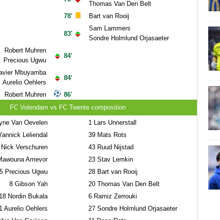
Thomas Van Den Belt
78'
Bart van Rooij
Sam Lammers
83'
Sondre Holmlund Orjasaeter
Robert Muhren
84'
Precious Ugwu
avier Mbuyamba
84'
Aurelio Oehlers
Robert Muhren
86'
FC Volendam vs FC Twente composition
ne Van Oevelen
1
Lars Unnerstall
annick Leliendal
39
Mats Rots
Nick Verschuren
43
Ruud Nijstad
awouna Amevor
23
Stav Lemkin
5
Precious Ugwu
28
Bart van Rooij
8
Gibson Yah
20
Thomas Van Den Belt
18
Nordin Bukala
6
Ramiz Zerrouki
1
Aurelio Oehlers
27
Sondre Holmlund Orjasaeter