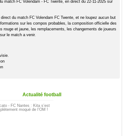
 du match FC Volendam - FC Twente, en direct du 22-11-2025 sur
n direct du match FC Volendam FC Twente, et ne loupez aucun but
nformations sur les compos probables, la composition officielle des
ns rouge et jaune, les remplacements, les changements de joueurs
sur le match a venir.
isie.
ion
en
Actualité football
ato - FC Nantes : Kita s’est
plètement moqué de l’OM !