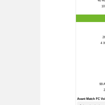
40
Ro
10
2
4
X
99
A
Avant Match FC Vo