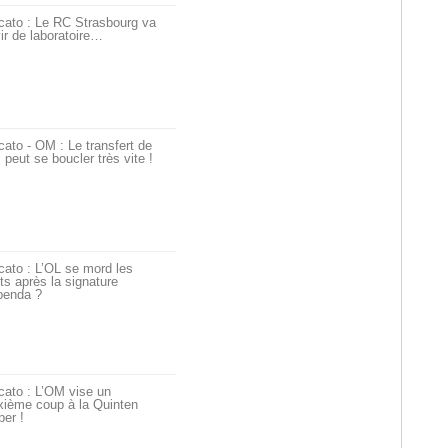
cato : Le RC Strasbourg va
ir de laboratoire…
ato - OM : Le transfert de
i peut se boucler très vite !
ato : L’OL se mord les
ts après la signature
penda ?
cato : L’OM vise un
xième coup à la Quinten
er !