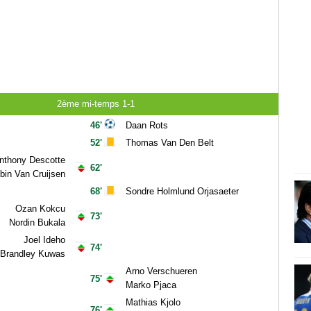
2ème mi-temps 1-1
46'
Daan Rots
52'
Thomas Van Den Belt
nthony Descotte
62'
bin Van Cruijsen
68'
Sondre Holmlund Orjasaeter
Ozan Kokcu
73'
Nordin Bukala
Joel Ideho
74'
Brandley Kuwas
Arno Verschueren
75'
Marko Pjaca
Mathias Kjolo
76'