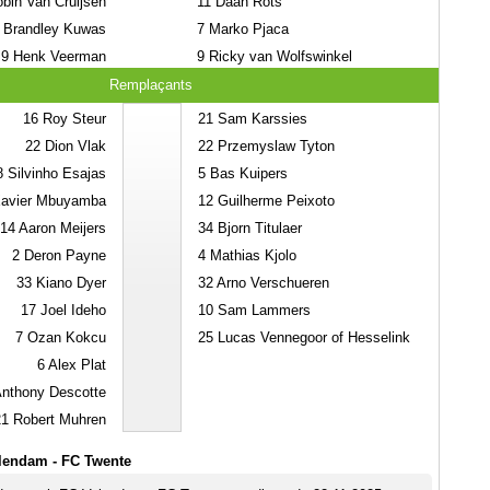
bin Van Cruijsen
11
Daan Rots
Brandley Kuwas
7
Marko Pjaca
9
Henk Veerman
9
Ricky van Wolfswinkel
Remplaçants
16
Roy Steur
21
Sam Karssies
22
Dion Vlak
22
Przemyslaw Tyton
8
Silvinho Esajas
5
Bas Kuipers
avier Mbuyamba
12
Guilherme Peixoto
14
Aaron Meijers
34
Bjorn Titulaer
2
Deron Payne
4
Mathias Kjolo
33
Kiano Dyer
32
Arno Verschueren
17
Joel Ideho
10
Sam Lammers
7
Ozan Kokcu
25
Lucas Vennegoor of Hesselink
6
Alex Plat
nthony Descotte
21
Robert Muhren
lendam - FC Twente