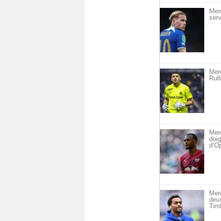
Mer
serv
Merc
Rull
Merc
doig
d’O
Mer
deu
Timb