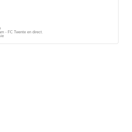
e
m - FC Twente en direct.
sie