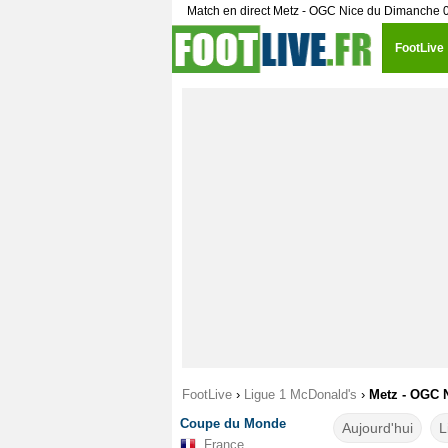
Match en direct Metz - OGC Nice du Dimanche 
FootLive
FootLive
›
Ligue 1 McDonald's
›
Metz - OGC N
Coupe du Monde
Aujourd'hui
L
France