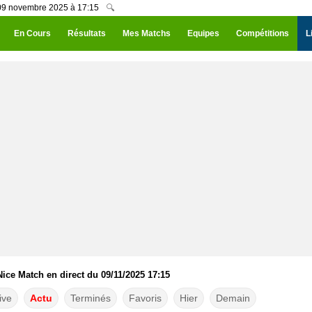
09 novembre 2025 à 17:15
🔍
En Cours
Résultats
Mes Matchs
Equipes
Compétitions
L
ice Match en direct du 09/11/2025 17:15
ive
Actu
Terminés
Favoris
Hier
Demain