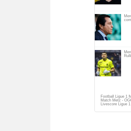
Merc
com
Merc
Rull
Football Ligue 1 
Match Metz - OGC
Livescore Ligue 