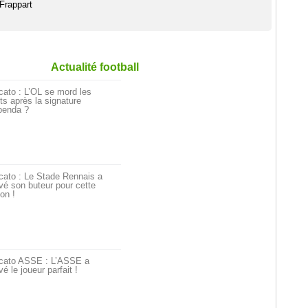
 Frappart
Actualité football
ato : L’OL se mord les
ts après la signature
penda ?
cato : Le Stade Rennais a
vé son buteur pour cette
on !
cato ASSE : L’ASSE a
vé le joueur parfait !