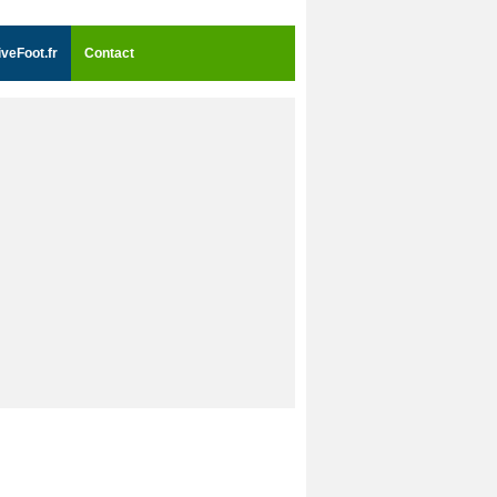
iveFoot.fr
Contact