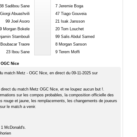
38
Sadibou Sane
7
Jeremie Boga
Giorgi Abuashvili
47
Tiago Gouveia
99
Joel Asoro
21
Isak Jansson
9
Morgan Bokele
20
Tom Louchet
jamin Stambouli
99
Salis Abdul Samed
Boubacar Traore
8
Morgan Sanson
23
Ibou Sane
9
Terem Moffi
- OGC Nice
 du match Metz - OGC Nice, en direct du 09-11-2025 sur
 direct du match Metz OGC Nice, et ne loupez aucun but !.
rmations sur les compos probables, la composition officielle des
ns rouge et jaune, les remplacements, les changements de joueurs
sur le match a venir.
 1 McDonald's.
horien