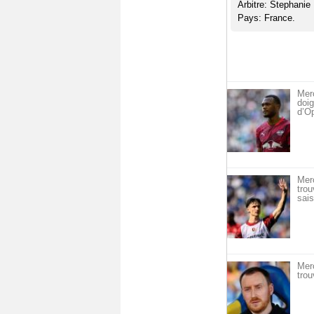
Arbitre: Stephanie
Pays: France.
Merc
doig
d’O
Mer
trou
sais
Mer
trou