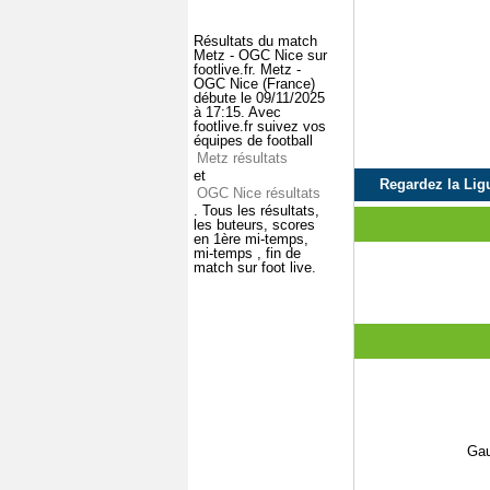
Résultats du match
Metz - OGC Nice sur
footlive.fr. Metz -
OGC Nice (France)
débute le 09/11/2025
à 17:15. Avec
footlive.fr suivez vos
équipes de football
Metz résultats
et
Regardez la Ligu
OGC Nice résultats
. Tous les résultats,
les buteurs, scores
en 1ère mi-temps,
mi-temps , fin de
match sur foot live.
Gau