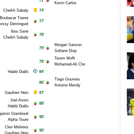
71'
Kevin Carlos
Cheikh Sabaly
74'
Boubacar Traore
77'
Jessy Deminguet
Ibou Sane
78'
Cheikh Sabaly
Morgan Sanson
79'
Sofiane Diop
Terem Moffi
79'
Mohamed-Ali Cho
Habib Diallo
84'
Tiago Gouveia
86'
Antoine Mendy
Gauthier Hein
87'
Joel Asoro
88'
Habib Diallo
jamin Stambouli
90'
Alpha Toure
Cleo Melieres
90'
Gauthier Hein