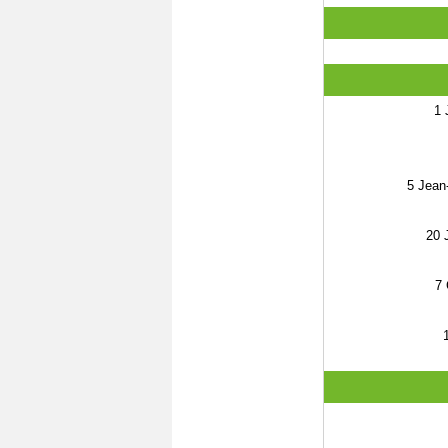
1
J
5
Jean-
20
J
7
G