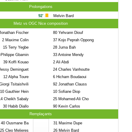
Prolongations
92'
Melvin Bard
Metz vs OGC Nice composition
onathan Fischer
80
Yehvann Diouf
2
Maxime Colin
37
Kojo Peprah Oppong
15
Terry Yegbe
28
Juma Bah
Philippe Gbamin
33
Antoine Mendy
39
Koffi Kouao
2
Ali Abdi
essy Deminguet
24
Charles Vanhoutte
12
Alpha Toure
6
Hicham Boudaoui
iorgi Tsitaishvili
92
Jonathan Clauss
10
Gauthier Hein
10
Sofiane Diop
14
Cheikh Sabaly
25
Mohamed-Ali Cho
30
Habib Diallo
90
Kevin Carlos
Remplaçants
40
Ousmane Ba
31
Maxime Dupe
25
Cleo Melieres
26
Melvin Bard