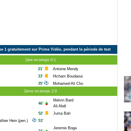
e 1 gratuitement sur Prime Vidéo, pendant la période de test
1ère mi-temps 0-1
21'
Antoine Mendy
33'
Hicham Boudaoui
35'
Mohamed-Ali Cho
2ème mi-temps 2-0
Melvin Bard
46'
Ali Abdi
52'
Juma Bah
thier Hein (pen.)
53'
Jeremie Boga