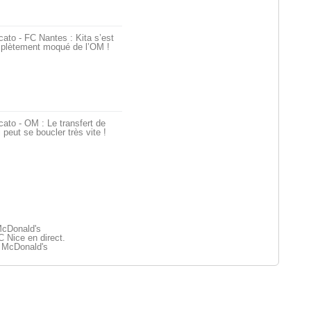
ato - FC Nantes : Kita s’est
plètement moqué de l’OM !
ato - OM : Le transfert de
i peut se boucler très vite !
McDonald's
 Nice en direct.
1 McDonald's