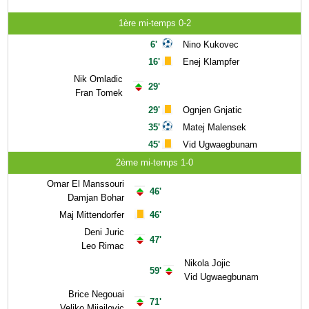
1ère mi-temps 0-2
6'
Nino Kukovec
16'
Enej Klampfer
Nik Omladic
29'
Fran Tomek
29'
Ognjen Gnjatic
35'
Matej Malensek
45'
Vid Ugwaegbunam
2ème mi-temps 1-0
Omar El Manssouri
46'
Damjan Bohar
Maj Mittendorfer
46'
Deni Juric
47'
Leo Rimac
Nikola Jojic
59'
Vid Ugwaegbunam
Brice Negouai
71'
Veljko Mijailovic