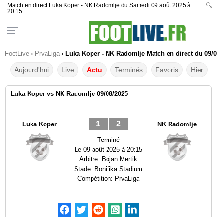
Match en direct Luka Koper - NK Radomlje du Samedi 09 août 2025 à
🔍
20:15
FootLive
›
PrvaLiga
›
Luka Koper - NK Radomlje Match en direct du 09/0
Aujourd'hui
Live
Actu
Terminés
Favoris
Hier
Luka Koper vs NK Radomlje 09/08/2025
1
2
Luka Koper
NK Radomlje
Terminé
Le
09 août 2025 à 20:15
Arbitre:
Bojan Mertik
Stade:
Bonifika Stadium
Compétition:
PrvaLiga