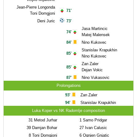
Jean-Pierre Longonda
71'
Toni Domgjoni
Deni Juric
73'
Jasa Martincic
74'
Matej Malensek
84'
Nino Kukovec
Stanislav Krapukhin
85'
Nino Kukovec
Zan Zaler
85'
Dejan Vokic
87'
Nino Vukasovic
Prolongations
93'
Zan Zaler
94'
Stanislav Krapukhin
Luka Koper vs NK Radomlje composition
31
Metod Jurhar
1
Samo Pridgar
39
Damjan Bohar
27
Ivan Calusic
8
Toni Domgjoni
6
Ognjen Gnjatic