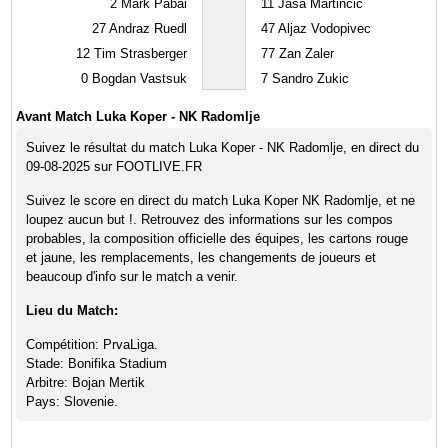
2
Mark Pabai
11
Jasa Martincic
27
Andraz Ruedl
47
Aljaz Vodopivec
12
Tim Strasberger
77
Zan Zaler
0
Bogdan Vastsuk
7
Sandro Zukic
Avant Match Luka Koper - NK Radomlje
Suivez le résultat du match Luka Koper - NK Radomlje, en direct du
09-08-2025 sur FOOTLIVE.FR
Suivez le score en direct du match Luka Koper NK Radomlje, et ne
loupez aucun but !. Retrouvez des informations sur les compos
probables, la composition officielle des équipes, les cartons rouge
et jaune, les remplacements, les changements de joueurs et
beaucoup d'info sur le match a venir.
Lieu du Match:
Compétition: PrvaLiga.
Stade: Bonifika Stadium
Arbitre: Bojan Mertik
Pays: Slovenie.