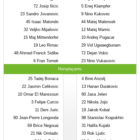
72
Josip Ilicic
5
Enej Klampfer
23
Sandro Jovanovic
9
Nino Kukovec
45
Isaac Matondo
44
Matej Malensek
32
Veljko Mijailovic
12
Matej Mamic
15
Maj Mittendorfer
10
Andrej Pogacar
19
Leo Rimac
29
Vid Ugwaegbunam
48
Ahmed Franck Sidibe
72
Dejan Vokic
6
Fran Tomek
23
Nino Vukasovic
Remplaçants
25
Tadej Bonaca
4
Bine Anzelj
22
Jasmin Celikovic
13
Hanan Durakovic
10
Omar El Manssouri
80
Jasa Jelen
3
Felipe Curcio
22
Nikola Jojic
11
Deni Juric
19
Jakob Kobal
80
Jean-Pierre Longonda
98
Stanislav Krapukhin
69
Brice Negouai
31
Halifa Kujabi
21
Nik Omladic
33
Rok Ljutic