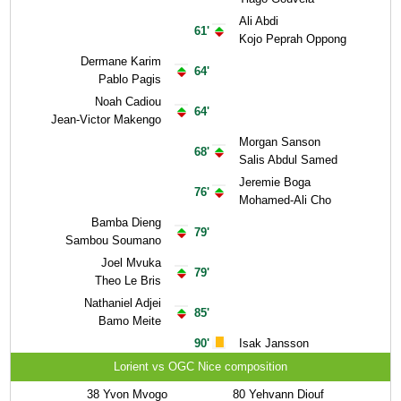
Ali Abdi
61'
Kojo Peprah Oppong
Dermane Karim
64'
Pablo Pagis
Noah Cadiou
64'
Jean-Victor Makengo
Morgan Sanson
68'
Salis Abdul Samed
Jeremie Boga
76'
Mohamed-Ali Cho
Bamba Dieng
79'
Sambou Soumano
Joel Mvuka
79'
Theo Le Bris
Nathaniel Adjei
85'
Bamo Meite
90'
Isak Jansson
Lorient vs OGC Nice composition
38
Yvon Mvogo
80
Yehvann Diouf