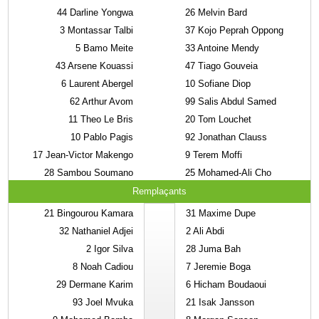
44
Darline Yongwa
26
Melvin Bard
3
Montassar Talbi
37
Kojo Peprah Oppong
5
Bamo Meite
33
Antoine Mendy
43
Arsene Kouassi
47
Tiago Gouveia
6
Laurent Abergel
10
Sofiane Diop
62
Arthur Avom
99
Salis Abdul Samed
11
Theo Le Bris
20
Tom Louchet
10
Pablo Pagis
92
Jonathan Clauss
17
Jean-Victor Makengo
9
Terem Moffi
28
Sambou Soumano
25
Mohamed-Ali Cho
Remplaçants
21
Bingourou Kamara
31
Maxime Dupe
32
Nathaniel Adjei
2
Ali Abdi
2
Igor Silva
28
Juma Bah
8
Noah Cadiou
7
Jeremie Boga
29
Dermane Karim
6
Hicham Boudaoui
93
Joel Mvuka
21
Isak Jansson