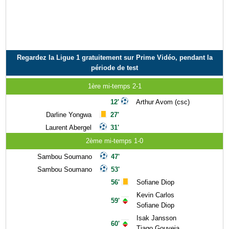
Regardez la Ligue 1 gratuitement sur Prime Vidéo, pendant la
période de test
1ère mi-temps 2-1
12'
Arthur Avom (csc)
Darline Yongwa
27'
Laurent Abergel
31'
2ème mi-temps 1-0
Sambou Soumano
47'
Sambou Soumano
53'
56'
Sofiane Diop
Kevin Carlos
59'
Sofiane Diop
Isak Jansson
60'
Tiago Gouveia