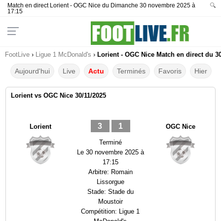
Match en direct Lorient - OGC Nice du Dimanche 30 novembre 2025 à
🔍
17:15
FootLive
›
Ligue 1 McDonald's
›
Lorient - OGC Nice Match en direct du 30
Aujourd'hui
Live
Actu
Terminés
Favoris
Hier
Lorient vs OGC Nice 30/11/2025
3
1
Lorient
OGC Nice
Terminé
Le
30 novembre 2025 à
17:15
Arbitre:
Romain
Lissorgue
Stade:
Stade du
Moustoir
Compétition:
Ligue 1