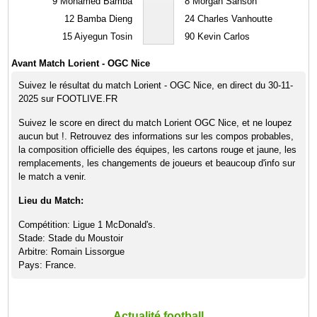
9
Mohamed Bamba
8
Morgan Sanson
12
Bamba Dieng
24
Charles Vanhoutte
15
Aiyegun Tosin
90
Kevin Carlos
Avant Match Lorient - OGC Nice
Suivez le résultat du match Lorient - OGC Nice, en direct du 30-11-
2025 sur FOOTLIVE.FR
Suivez le score en direct du match Lorient OGC Nice, et ne loupez
aucun but !. Retrouvez des informations sur les compos probables,
la composition officielle des équipes, les cartons rouge et jaune, les
remplacements, les changements de joueurs et beaucoup d'info sur
le match a venir.
Lieu du Match:
Compétition: Ligue 1 McDonald's.
Stade: Stade du Moustoir
Arbitre: Romain Lissorgue
Pays: France.
Actualité football