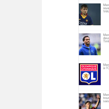
Merc
reve
Vél
Mer
deu
Timb
Merc
à l
Mer
trou
sais