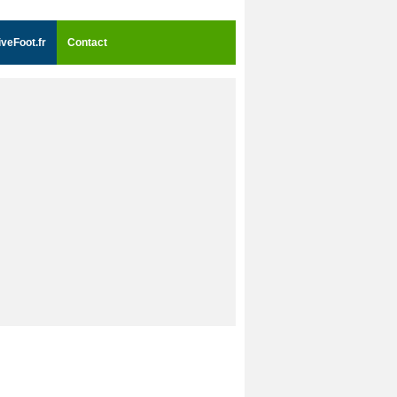
iveFoot.fr
Contact