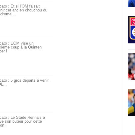
ato : Et si l’OM faisait
nir cet ancien chouchou du
odrome…
cato : L’OM vise un
xième coup à la Quinten
er !
ato : 5 gros départs à venir
’OL…
cato : Le Stade Rennais a
vé son buteur pour cette
on !