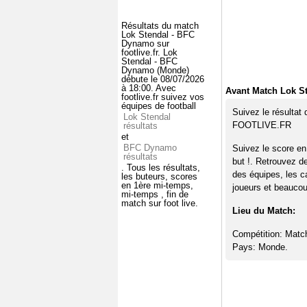
Résultats du match
Lok Stendal - BFC
Dynamo sur
footlive.fr. Lok
Stendal - BFC
Dynamo (Monde)
débute le 08/07/2026
à 18:00. Avec
Avant Match Lok S
footlive.fr suivez vos
équipes de football
Suivez le résultat
Lok Stendal
FOOTLIVE.FR
résultats
et
BFC Dynamo
Suivez le score e
résultats
but !. Retrouvez d
. Tous les résultats,
des équipes, les c
les buteurs, scores
en 1ère mi-temps,
joueurs et beaucoup
mi-temps , fin de
match sur foot live.
Lieu du Match:
Compétition: Matc
Pays: Monde.