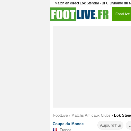
Match en direct Lok Stendal - BFC Dynamo du Me
FootLive
FootLive
›
Matchs Amicaux Clubs
›
Lok Sten
Coupe du Monde
Aujourd'hui
L
France