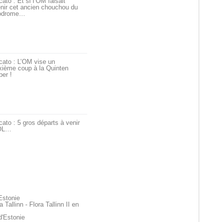
ato : Et si l’OM faisait
nir cet ancien chouchou du
odrome…
cato : L’OM vise un
xième coup à la Quinten
er !
ato : 5 gros départs à venir
’OL…
Estonie
Tallinn - Flora Tallinn II en
d'Estonie