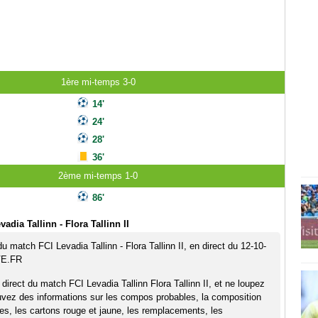
1ère mi-temps 3-0
14'
24'
28'
36'
2ème mi-temps 1-0
86'
adia Tallinn - Flora Tallinn II
du match FCI Levadia Tallinn - Flora Tallinn II, en direct du 12-10-
VE.FR
direct du match FCI Levadia Tallinn Flora Tallinn II, et ne loupez
uvez des informations sur les compos probables, la composition
pes, les cartons rouge et jaune, les remplacements, les