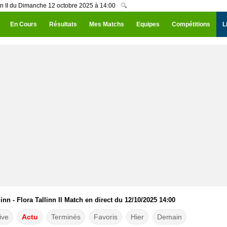
inn II du Dimanche 12 octobre 2025 à 14:00
🔍
En Cours
Résultats
Mes Matchs
Equipes
Compétitions
L
inn - Flora Tallinn II Match en direct du 12/10/2025 14:00
ive
Actu
Terminés
Favoris
Hier
Demain