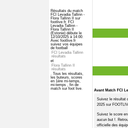
Résultats du match
FCI Levadia Tallinn -
Flora Tallinn II sur
footlive.fr. FCI
Levadia Tallinn -
Flora Tallinn II
(Estonie) débute le
12/10/2025 à 14:00.
Avec footlive.fr
suivez vos équipes
de football
FCI Levadia Tallinn
résultats
et
Flora Tallinn II
résultats
. Tous les résultats,
les buteurs, scores
en 1ère mi-temps,
mi-temps , fin de
match sur foot live.
Avant Match FCI Lev
Suivez le résultat 
2025 sur FOOTLI
Suivez le score en 
aucun but !. Retro
officielle des équi