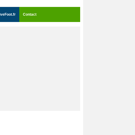
iveFoot.fr
Contact