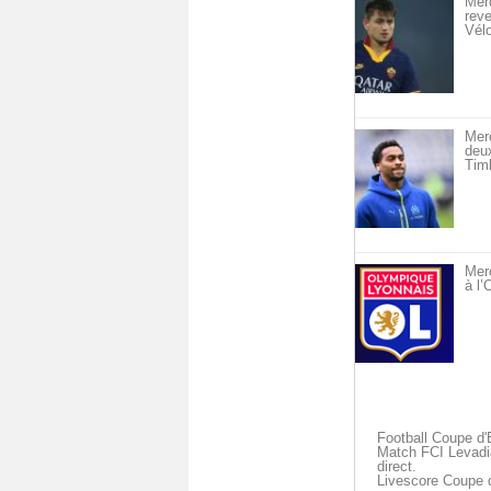
Merc
reve
Vél
Mer
deu
Timb
Merc
à l
Football Coupe d'
Match FCI Levadia 
direct.
Livescore Coupe 