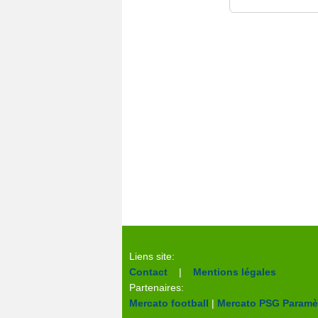
Liens site:
Contact
|
Mentions légales
Partenaires:
Mercato football
|
Mercato PSG
Paramèt