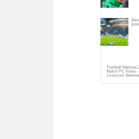
Mer
posi
Football National
Match FC Istres -
Livescore Nationa