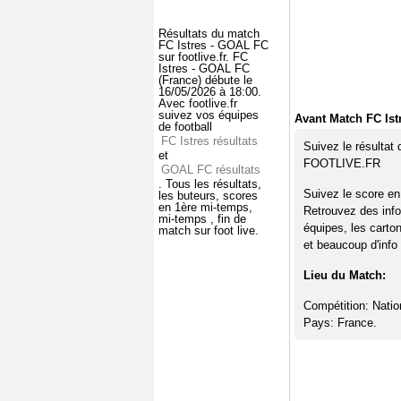
Résultats du match
FC Istres - GOAL FC
sur footlive.fr. FC
Istres - GOAL FC
(France) débute le
16/05/2026 à 18:00.
Avec footlive.fr
suivez vos équipes
Avant Match FC Ist
de football
FC Istres résultats
Suivez le résultat
et
FOOTLIVE.FR
GOAL FC résultats
. Tous les résultats,
Suivez le score en
les buteurs, scores
en 1ère mi-temps,
Retrouvez des info
mi-temps , fin de
équipes, les carto
match sur foot live.
et beaucoup d'info 
Lieu du Match:
Compétition: Natio
Pays: France.