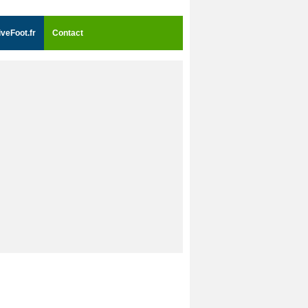
iveFoot.fr
Contact