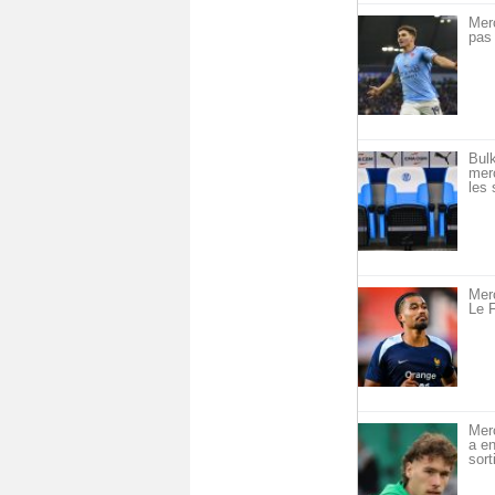
Mer
pas 
Bulk
merc
les 
Merc
Le F
Mer
a en
sort