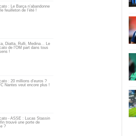
cato : Le Barça n’abandonne
le feuilleton de l’été !
a, Diatta, Rulli, Medina… Le
ato de l’OM part dans tous
sens !
ato : 20 millions d’euros ?
C Nantes veut encore plus !
cato - ASSE : Lucas Stassin
fin trouvé une porte de
ie ?