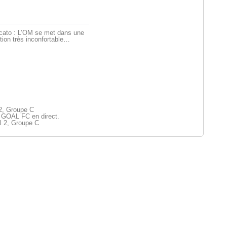
cato : L’OM se met dans une
tion très inconfortable…
 2, Groupe C
 GOAL FC en direct.
l 2, Groupe C