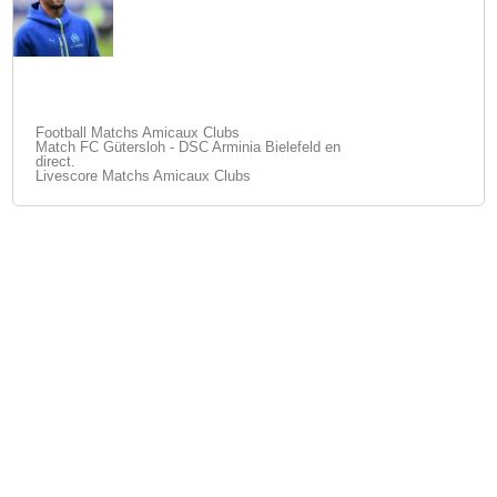
Football Matchs Amicaux Clubs
Match FC Gütersloh - DSC Arminia Bielefeld en
direct.
Livescore Matchs Amicaux Clubs