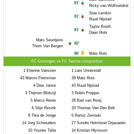
81'
Ricky van Wolfswinkel
Stav Lemkin
81'
Ruud Nijstad
Taylor Booth
81'
Daan Rots
Mats Seuntjens
82'
Thom Van Bergen
86'
Mats Rots
FC Groningen vs FC Twente composition
1
Etienne Vaessen
1
Lars Unnerstall
43
Marvin Peersman
39
Mats Rots
4
Dies Janse
43
Ruud Nijstad
3
Thijmen Blokzijl
3
Robin Propper
5
Marco Rente
28
Bart van Rooij
6
Stije Resink
20
Thomas Van Den Belt
8
Tika de Jonge
6
Ramiz Zerrouki
14
Jorg Schreuders
27
Sondre Holmlund Orjasaeter
10
Younes Taha
14
Kristian Hlynsson