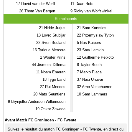
17
David van der Werff
11
Daan Rots
26
Thom Van Bergen
9
Ricky van Wolfswinkel
Remplaçants
21
Hidde Jurjus
21
Sam Karssies
13
Lovro Stubljar
22
Przemyslaw Tyton
22
Sven Bouland
5
Bas Kuipers
16
Tyrique Mercera
23
Stav Lemkin
2
Wouter Prins
12
Guilherme Peixoto
44
Jismerai Dillema
8
Taylor Booth
11
Noam Emeran
7
Marko Pjaca
18
Tygo Land
37
Naci Unuvar
27
Rui Mendes
32
Arno Verschueren
20
Mats Seuntjens
10
Sam Lammers
9
Brynjolfur Andersen Willumsson
19
Oskar Zawada
Avant Match FC Groningen - FC Twente
Suivez le résultat du match FC Groningen - FC Twente, en direct du