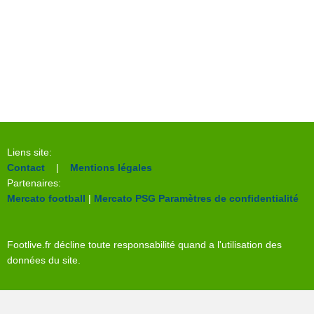
Liens site:
Contact
|
Mentions légales
Partenaires:
Mercato football
|
Mercato PSG
Paramètres de confidentialité
Footlive.fr décline toute responsabilité quand a l'utilisation des
données du site.