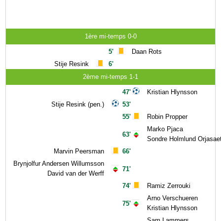
1ère mi-temps 0-0
5'
Daan Rots
Stije Resink
6'
2ème mi-temps 1-1
47'
Kristian Hlynsson
Stije Resink (pen.)
53'
55'
Robin Propper
Marko Pjaca
63'
Sondre Holmlund Orjasae
Marvin Peersman
66'
Brynjolfur Andersen Willumsson
71'
David van der Werff
74'
Ramiz Zerrouki
Arno Verschueren
75'
Kristian Hlynsson
Sam Lammers