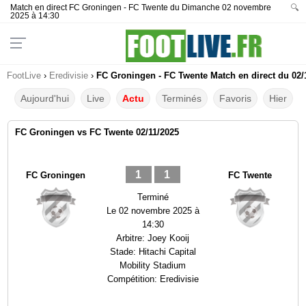
Match en direct FC Groningen - FC Twente du Dimanche 02 novembre
🔍
2025 à 14:30
FootLive
›
Eredivisie
›
FC Groningen - FC Twente Match en direct du 02/
Aujourd'hui
Live
Actu
Terminés
Favoris
Hier
FC Groningen vs FC Twente 02/11/2025
1
1
FC Groningen
FC Twente
Terminé
Le
02 novembre 2025 à
14:30
Arbitre:
Joey Kooij
Stade:
Hitachi Capital
Mobility Stadium
Compétition:
Eredivisie