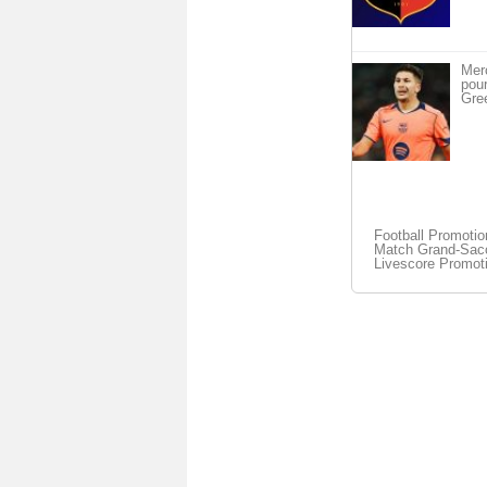
Merc
pou
Gre
Football Promoti
Match Grand-Sacon
Livescore Promot