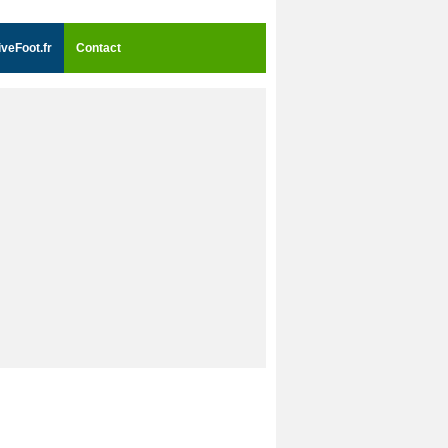
iveFoot.fr
Contact