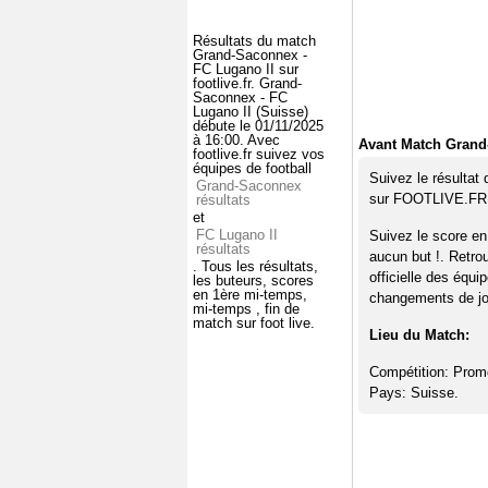
Résultats du match
Grand-Saconnex -
FC Lugano II sur
footlive.fr. Grand-
Saconnex - FC
Lugano II (Suisse)
débute le 01/11/2025
à 16:00. Avec
Avant Match Grand
footlive.fr suivez vos
équipes de football
Suivez le résultat
Grand-Saconnex
sur FOOTLIVE.FR
résultats
et
FC Lugano II
Suivez le score en
résultats
aucun but !. Retro
. Tous les résultats,
officielle des équi
les buteurs, scores
en 1ère mi-temps,
changements de jou
mi-temps , fin de
match sur foot live.
Lieu du Match:
Compétition: Prom
Pays: Suisse.