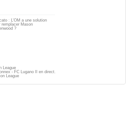
ato : L’OM a une solution
r remplacer Mason
enwood ?
on League
nex - FC Lugano II en direct.
ion League