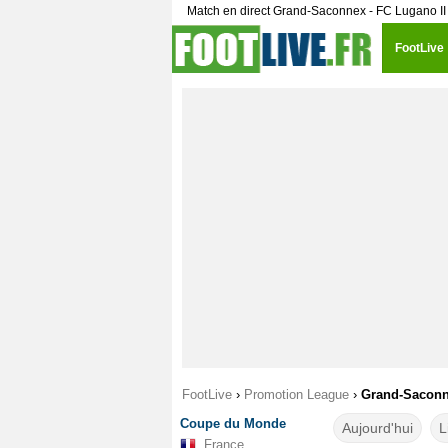
Match en direct Grand-Saconnex - FC Lugano I
FootLive
FootLive
›
Promotion League
›
Grand-Saconne
Coupe du Monde
Aujourd'hui
L
France