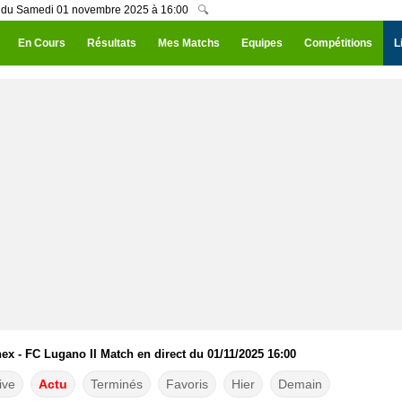
I du Samedi 01 novembre 2025 à 16:00
🔍
En Cours
Résultats
Mes Matchs
Equipes
Compétitions
L
x - FC Lugano II Match en direct du 01/11/2025 16:00
ive
Actu
Terminés
Favoris
Hier
Demain