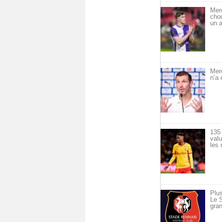
Mer
cho
un a
Mer
n’a 
135 
val
les 
Plus
Le S
gran