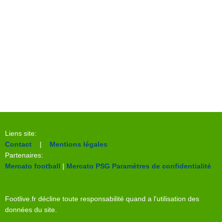
Liens site:
Contact
|
Mentions légales
Partenaires:
Mercato football
|
Mercato PSG
Paramètres de confidentialité
Footlive.fr décline toute responsabilité quand a l'utilisation des
données du site.