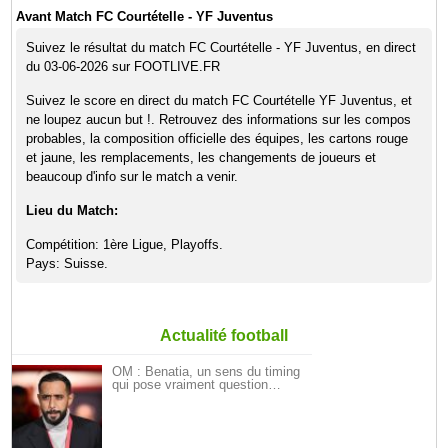
Avant Match FC Courtételle - YF Juventus
Suivez le résultat du match FC Courtételle - YF Juventus, en direct
du 03-06-2026 sur FOOTLIVE.FR
Suivez le score en direct du match FC Courtételle YF Juventus, et
ne loupez aucun but !. Retrouvez des informations sur les compos
probables, la composition officielle des équipes, les cartons rouge
et jaune, les remplacements, les changements de joueurs et
beaucoup d'info sur le match a venir.
Lieu du Match:
Compétition: 1ère Ligue, Playoffs.
Pays: Suisse.
Actualité football
OM : Benatia, un sens du timing
qui pose vraiment question…