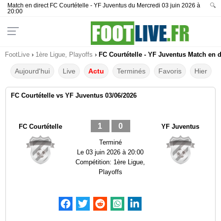
Match en direct FC Courtételle - YF Juventus du Mercredi 03 juin 2026 à
🔍
20:00
FootLive
›
1ère Ligue, Playoffs
›
FC Courtételle - YF Juventus Match en d
Aujourd'hui
Live
Actu
Terminés
Favoris
Hier
FC Courtételle vs YF Juventus 03/06/2026
1
0
FC Courtételle
YF Juventus
Terminé
Le
03 juin 2026 à 20:00
Compétition:
1ère Ligue,
Playoffs