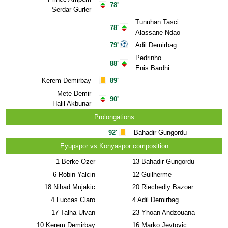
78'
Serdar Gurler
Tunuhan Tasci
78'
Alassane Ndao
79'
Adil Demirbag
Pedrinho
88'
Enis Bardhi
Kerem Demirbay
89'
Mete Demir
90'
Halil Akbunar
Prolongations
92'
Bahadir Gungordu
Eyupspor vs Konyaspor composition
1
Berke Ozer
13
Bahadir Gungordu
6
Robin Yalcin
12
Guilherme
18
Nihad Mujakic
20
Riechedly Bazoer
4
Luccas Claro
4
Adil Demirbag
17
Talha Ulvan
23
Yhoan Andzouana
10
Kerem Demirbay
16
Marko Jevtovic