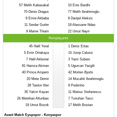
57
Melih Kabasakal
10
Enis Bardhi
70
Denis Dragus
77
Melih Ibrahimoglu
8
Emre Akbaba
9
Danijel Aleksic
11
Serdar Gurler
18
Alassane Ndao
9
Mame Thiam
22
Umut Nayir
Remplaçants
45
Halil Yeral
1
Deniz Ertas
5
Emir Ortakaya
15
Josip Calusic
7
Halil Akbunar
3
Yasir Subasi
81
Hamza Akman
5
Ugurcan Yazgili
40
Prince Ampem
42
Morten Bjorlo
20
Mete Demir
14
Mucahit Ibrahimoglu
28
Taskin Ilter
8
Pedrinho
30
Yalcin Kayan
11
Marius Stefanescu
26
Metehan Altunbas
7
Tunuhan Tasci
19
Umut Bozok
17
Melih Bostan
Avant Match Eyupspor - Konyaspor