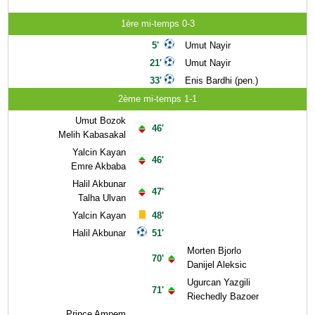
1ère mi-temps 0-3
5'
Umut Nayir
21'
Umut Nayir
33'
Enis Bardhi (pen.)
2ème mi-temps 1-1
Umut Bozok
46'
Melih Kabasakal
Yalcin Kayan
46'
Emre Akbaba
Halil Akbunar
47'
Talha Ulvan
Yalcin Kayan
48'
Halil Akbunar
51'
Morten Bjorlo
70'
Danijel Aleksic
Ugurcan Yazgili
71'
Riechedly Bazoer
Prince Ampem