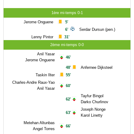
1ère mi-temps 0-1
Jerome Onguene
5'
6'
Serdar Dursun (pen.)
Lenny Pintor
31'
2ème mi-temps 0-0
Anil Yasar
46'
Jerome Onguene
48'
Anfernee Dijksteel
Taskin Ilter
55'
Charles-Andre Raux-Yao
60'
Anil Yasar
Tayfur Bingol
62'
Darko Churlinov
Joseph Nonge
63'
Karol Linetty
Metehan Altunbas
66'
Angel Torres