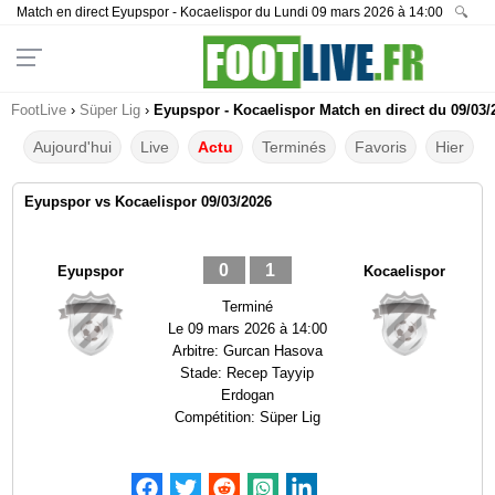
Match en direct Eyupspor - Kocaelispor du Lundi 09 mars 2026 à 14:00
🔍
FootLive
›
Süper Lig
›
Eyupspor - Kocaelispor Match en direct du 09/03/
Aujourd'hui
Live
Actu
Terminés
Favoris
Hier
Eyupspor vs Kocaelispor 09/03/2026
0
1
Eyupspor
Kocaelispor
Terminé
Le
09 mars 2026 à 14:00
Arbitre:
Gurcan Hasova
Stade:
Recep Tayyip
Erdogan
Compétition:
Süper Lig