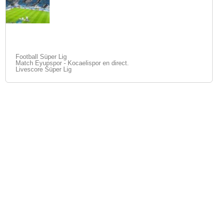
Football Süper Lig
Match Eyupspor - Kocaelispor en direct.
Livescore Süper Lig