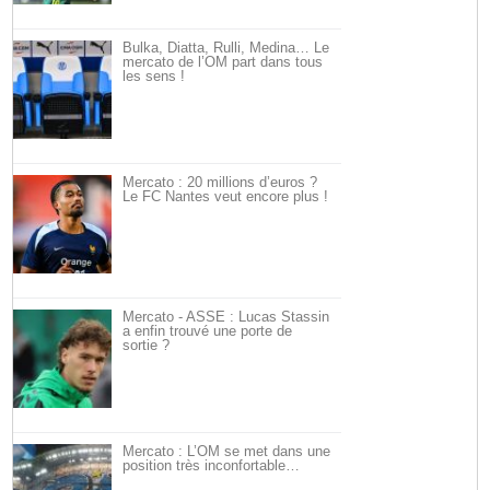
Bulka, Diatta, Rulli, Medina… Le
mercato de l’OM part dans tous
les sens !
Mercato : 20 millions d’euros ?
Le FC Nantes veut encore plus !
Mercato - ASSE : Lucas Stassin
a enfin trouvé une porte de
sortie ?
Mercato : L’OM se met dans une
position très inconfortable…