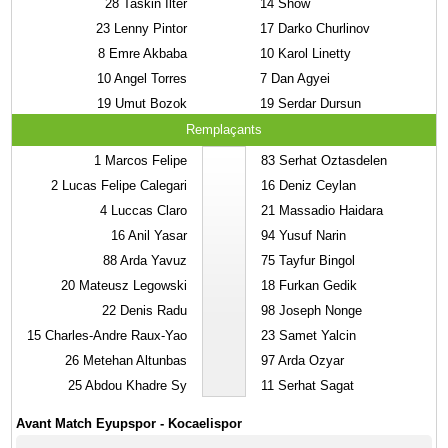
28
Taskin Ilter
14
Show
23
Lenny Pintor
17
Darko Churlinov
8
Emre Akbaba
10
Karol Linetty
10
Angel Torres
7
Dan Agyei
19
Umut Bozok
19
Serdar Dursun
Remplaçants
1
Marcos Felipe
83
Serhat Oztasdelen
2
Lucas Felipe Calegari
16
Deniz Ceylan
4
Luccas Claro
21
Massadio Haidara
16
Anil Yasar
94
Yusuf Narin
88
Arda Yavuz
75
Tayfur Bingol
20
Mateusz Legowski
18
Furkan Gedik
22
Denis Radu
98
Joseph Nonge
15
Charles-Andre Raux-Yao
23
Samet Yalcin
26
Metehan Altunbas
97
Arda Ozyar
25
Abdou Khadre Sy
11
Serhat Sagat
Avant Match Eyupspor - Kocaelispor