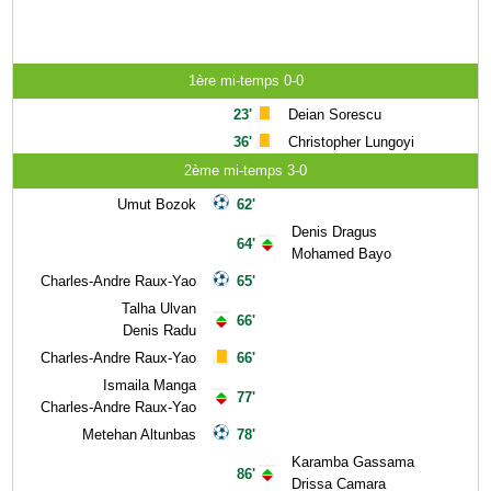
1ère mi-temps 0-0
23'
Deian Sorescu
36'
Christopher Lungoyi
2ème mi-temps 3-0
Umut Bozok
62'
Denis Dragus
64'
Mohamed Bayo
Charles-Andre Raux-Yao
65'
Talha Ulvan
66'
Denis Radu
Charles-Andre Raux-Yao
66'
Ismaila Manga
77'
Charles-Andre Raux-Yao
Metehan Altunbas
78'
Karamba Gassama
86'
Drissa Camara