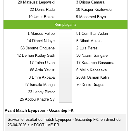
20
Mateusz Legowski
3
Drissa Camara
22
Denis Radu
10
Kacper Kozlowski
19
Umut Bozok
9
Mohamed Bayo
Remplaçants
1
Marcos Felipe
81
Cemilhan Aslan
14
Diabel Ndoye
5
Nihad Mujakic
68
Jerome Onguene
2
Luis Perez
42
Berhan Kutlay Satli
30
Nazim Sangare
17
Talha Ulvan
17
Karamba Gassama
88
Arda Yavuz
6
Melih Kabasakal
8
Emre Akbaba
26
Ali Osman Kalin
27
Ismaila Manga
70
Denis Dragus
23
Lenny Pintor
25
Abdou Khadre Sy
Avant Match Eyupspor - Gaziantep FK
Suivez le résultat du match Eyupspor - Gaziantep FK, en direct du
25-04-2026 sur FOOTLIVE.FR