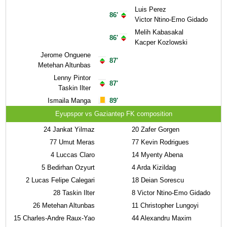
Luis Perez
86'
Victor Ntino-Emo Gidado
Melih Kabasakal
86'
Kacper Kozlowski
Jerome Onguene
87'
Metehan Altunbas
Lenny Pintor
87'
Taskin Ilter
Ismaila Manga
89'
Eyupspor vs Gaziantep FK composition
24
Jankat Yilmaz
20
Zafer Gorgen
77
Umut Meras
77
Kevin Rodrigues
4
Luccas Claro
14
Myenty Abena
5
Bedirhan Ozyurt
4
Arda Kizildag
2
Lucas Felipe Calegari
18
Deian Sorescu
28
Taskin Ilter
8
Victor Ntino-Emo Gidado
26
Metehan Altunbas
11
Christopher Lungoyi
15
Charles-Andre Raux-Yao
44
Alexandru Maxim