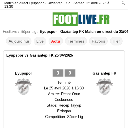
Match en direct Eyupspor - Gaziantep FK du Samedi 25 avril 2026 à
🔍
13:30
FootLive
›
Süper Lig
›
Eyupspor - Gaziantep FK Match en direct du 25/04
Aujourd'hui
Live
Actu
Terminés
Favoris
Hier
Eyupspor vs Gaziantep FK 25/04/2026
3
0
Eyupspor
Gaziantep FK
Terminé
Le
25 avril 2026 à 13:30
Arbitre:
Resat Onur
Coskunses
Stade:
Recep Tayyip
Erdogan
Compétition:
Süper Lig