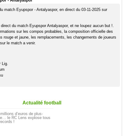
por - Antalyaspor
 du match Eyupspor - Antalyaspor, en direct du 03-11-2025 sur
 direct du match Eyupspor Antalyaspor, et ne loupez aucun but !.
rmations sur les compos probables, la composition officielle des
ns rouge et jaune, les remplacements, les changements de joueurs
sur le match a venir.
 Lig.
ium
su
Actualité football
millions d’euros de plus-
ue… le RC Lens explose tous
records !