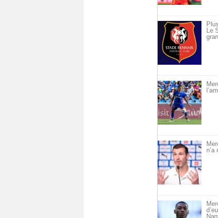
Plus
Le S
gran
Merc
l’am
Mer
n’a 
Merc
d’eu
Nan