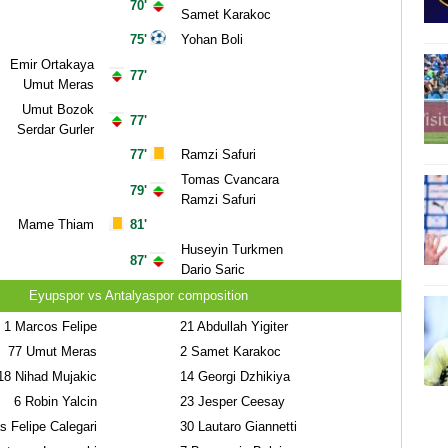
70'
Samet Karakoc
75'
Yohan Boli
Emir Ortakaya
77'
Umut Meras
Umut Bozok
77'
Serdar Gurler
77'
Ramzi Safuri
Tomas Cvancara
79'
Ramzi Safuri
Mame Thiam
81'
Huseyin Turkmen
87'
Dario Saric
Eyupspor vs Antalyaspor composition
1
Marcos Felipe
21
Abdullah Yigiter
77
Umut Meras
2
Samet Karakoc
18
Nihad Mujakic
14
Georgi Dzhikiya
6
Robin Yalcin
23
Jesper Ceesay
 Felipe Calegari
30
Lautaro Giannetti