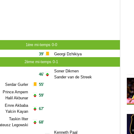
1ère mi-temps 0-0
39'
Georgi Dzhikiya
2ème mi-temps 0-1
Soner Dikmen
46'
Sander van de Streek
Serdar Gurler
55'
Prince Ampem
59'
Halil Akbunar
Emre Akbaba
67'
Yalcin Kayan
Taskin Ilter
68'
teusz Legowski
Kenneth Paal