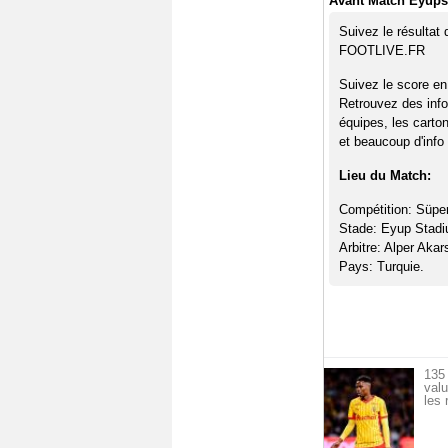
Avant Match Eyups
Suivez le résultat
FOOTLIVE.FR
Suivez le score en
Retrouvez des info
équipes, les carto
et beaucoup d'info 
Lieu du Match:
Compétition: Süper
Stade: Eyup Stad
Arbitre: Alper Akar
Pays: Turquie.
135 
val
les 