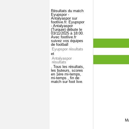
Résultats du match
Eyupspor -
Antalyaspor sur
footlive.fr. Eyupspor
- Antalyaspor
(Turquie) débute le
03/11/2025 à 18:00.
Avec footlive.fr
suivez vos équipes
de football
Eyupspor résultats
et
Antalyaspor
résultats
. Tous les résultats,
les buteurs, scores
en 1ère mi-temps,
mi-temps , fin de
match sur foot live.
Ma