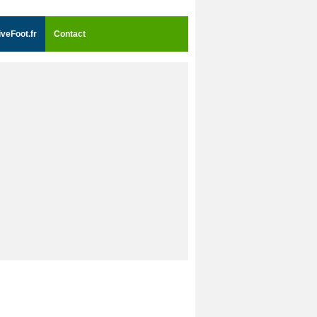
iveFoot.fr
Contact