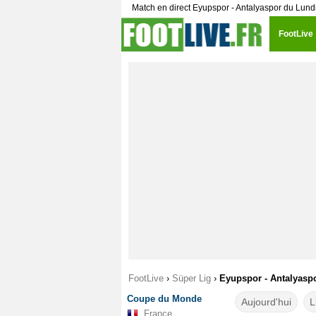
Match en direct Eyupspor - Antalyaspor du Lun
FootLive
FootLive
›
Süper Lig
›
Eyupspor - Antalyaspo
Coupe du Monde
Aujourd'hui
L
France