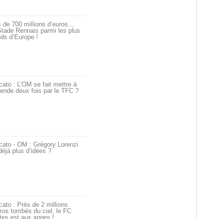
 de 700 millions d’euros…
tade Rennais parmi les plus
ds d’Europe !
ato : L’OM se fait mettre à
ende deux fois par le TFC ?
cato - OM : Grégory Lorenzi
déjà plus d’idées ?
ato : Près de 2 millions
ros tombés du ciel, le FC
tes est aux anges !