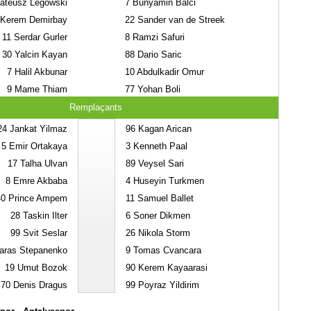
teusz Legowski
7
Bunyamin Balci
Kerem Demirbay
22
Sander van de Streek
11
Serdar Gurler
8
Ramzi Safuri
30
Yalcin Kayan
88
Dario Saric
7
Halil Akbunar
10
Abdulkadir Omur
9
Mame Thiam
77
Yohan Boli
Remplaçants
24
Jankat Yilmaz
96
Kagan Arican
5
Emir Ortakaya
3
Kenneth Paal
17
Talha Ulvan
89
Veysel Sari
8
Emre Akbaba
4
Huseyin Turkmen
40
Prince Ampem
11
Samuel Ballet
28
Taskin Ilter
6
Soner Dikmen
99
Svit Seslar
26
Nikola Storm
aras Stepanenko
9
Tomas Cvancara
19
Umut Bozok
90
Kerem Kayaarasi
70
Denis Dragus
99
Poyraz Yildirim