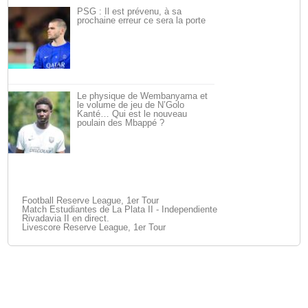
PSG : Il est prévenu, à sa
prochaine erreur ce sera la porte
Le physique de Wembanyama et
le volume de jeu de N’Golo
Kanté… Qui est le nouveau
poulain des Mbappé ?
Football Reserve League, 1er Tour
Match Estudiantes de La Plata II - Independiente
Rivadavia II en direct.
Livescore Reserve League, 1er Tour