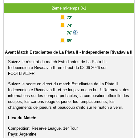
2ème mi-temps 0-1
72'
74'
76'
85'
Avant Match Estudiantes de La Plata II - Independiente Rivadavia II
Suivez le résultat du match Estudiantes de La Plata II -
Independiente Rivadavia II, en direct du 03-06-2026 sur
FOOTLIVE.FR
Suivez le score en direct du match Estudiantes de La Plata II
Independiente Rivadavia II, et ne loupez aucun but !. Retrouvez des
informations sur les compos probables, la composition officielle des
équipes, les cartons rouge et jaune, les remplacements, les
changements de joueurs et beaucoup d'info sur le match a venir.
Lieu du Match:
Compétition: Reserve League, 1er Tour.
Pays: Argentine.