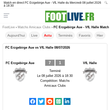
Match en direct FC Erzgebirge Aue - VfL Halle du Mercredi 08 juillet 2026
🔍
à 18:30
FootLive
›
Matchs Amicaux Clubs
›
FC Erzgebirge Aue - VfL Halle Match 
Aujourd'hui
Live
Actu
Terminés
Favoris
Hier
FC Erzgebirge Aue vs VfL Halle 08/07/2026
7
1
FC Erzgebirge Aue
VfL Halle
Terminé
Le
08 juillet 2026 à 18:30
Compétition:
Matchs
Amicaux Clubs