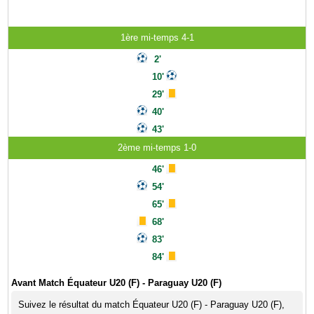
1ère mi-temps 4-1
2'
10'
29'
40'
43'
2ème mi-temps 1-0
46'
54'
65'
68'
83'
84'
Avant Match Équateur U20 (F) - Paraguay U20 (F)
Suivez le résultat du match Équateur U20 (F) - Paraguay U20 (F),