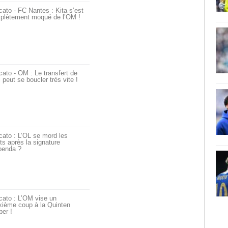
ato - FC Nantes : Kita s’est
plètement moqué de l’OM !
ato - OM : Le transfert de
i peut se boucler très vite !
ato : L’OL se mord les
ts après la signature
penda ?
cato : L’OM vise un
xième coup à la Quinten
er !