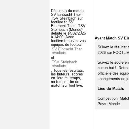
Résultats du match
SV Eintracht Trier -
TSV Steinbach sur
footlive.fr. SV
Eintracht Trier - TSV
Steinbach (Monde)
débute le 14/02/2026
à 14:00. Avec
Avant Match SV Ein
footlive.fr suivez vos
équipes de football
Suivez le résultat
SV Eintracht Trier
2026 sur FOOTLI
résultats
et
TSV Steinbach
Suivez le score en
résultats
aucun but !. Retro
. Tous les résultats,
officielle des équi
les buteurs, scores
en 1ère mi-temps,
changements de jou
mi-temps , fin de
match sur foot live.
Lieu du Match:
Compétition: Matc
Pays: Monde.