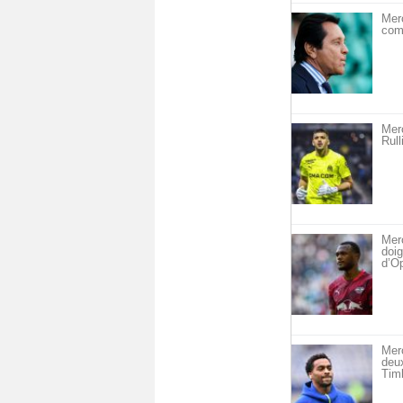
Merc
com
Merc
Rull
Merc
doig
d’O
Mer
deu
Timb