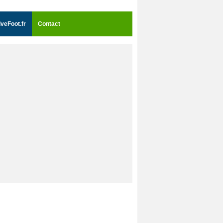
iveFoot.fr
Contact