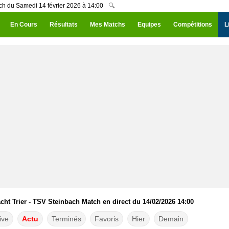
ach du Samedi 14 février 2026 à 14:00
🔍
En Cours
Résultats
Mes Matchs
Equipes
Compétitions
L
cht Trier - TSV Steinbach Match en direct du 14/02/2026 14:00
ive
Actu
Terminés
Favoris
Hier
Demain