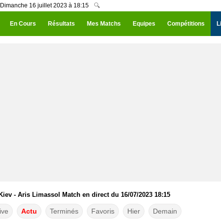
 Dimanche 16 juillet 2023 à 18:15
🔍
En Cours
Résultats
Mes Matchs
Equipes
Compétitions
L
ev - Aris Limassol Match en direct du 16/07/2023 18:15
ive
Actu
Terminés
Favoris
Hier
Demain