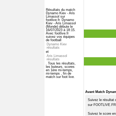
Résultats du match
Dynamo Kiev - Aris
Limassol sur
footlive.fr. Dynamo
Kiev - Aris Limassol
(Monde) débute le
16/07/2023 à 18:15.
Avec footlive.fr
suivez vos équipes
de football
Dynamo Kiev
résultats
et
Aris Limassol
résultats
. Tous les résultats,
les buteurs, scores
en 1ère mi-temps,
mi-temps , fin de
match sur foot live.
Avant Match Dynam
Suivez le résultat
sur FOOTLIVE.FR
Suivez le score en