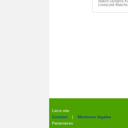
Match Dynamo Kiev
Livescore Matchs
Liens site:
Contact
|
Mentions légales
Partenaires: