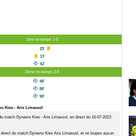
1ère mi-temps 1-0
25'
33'
42'
2ème mi-temps 3-0
48'
88'
90'
o Kiev - Aris Limassol
 du match Dynamo Kiev - Aris Limassol, en direct du 16-07-2023
 direct du match Dynamo Kiev Aris Limassol, et ne loupez aucun