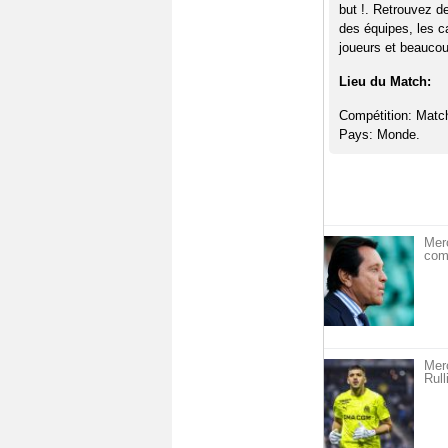
but !. Retrouvez d
des équipes, les c
joueurs et beaucoup
Lieu du Match:
Compétition: Matc
Pays: Monde.
Merc
com
Merc
Rull