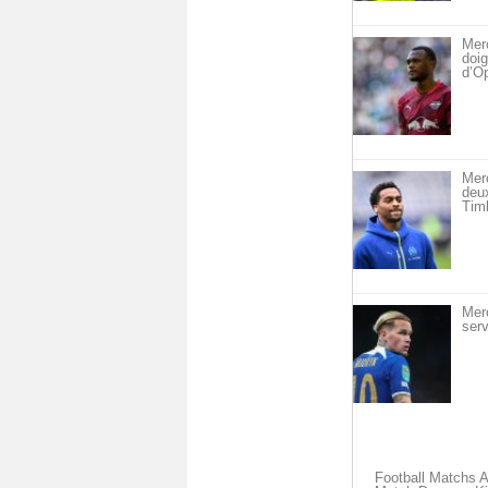
Merc
doig
d’O
Mer
deu
Timb
Mer
serv
Football Matchs 