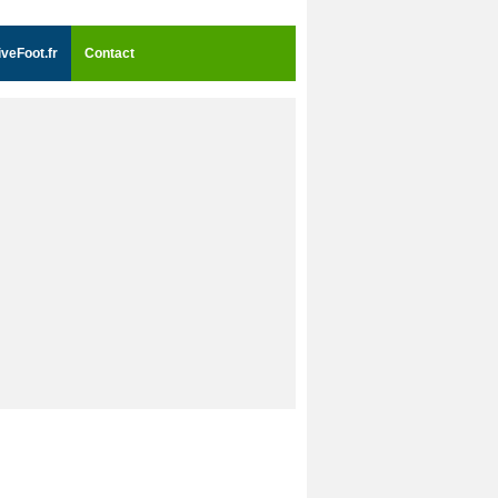
iveFoot.fr
Contact