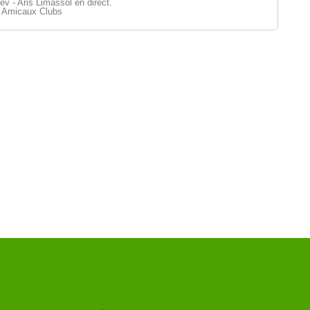
 - Aris Limassol en direct.
 Amicaux Clubs