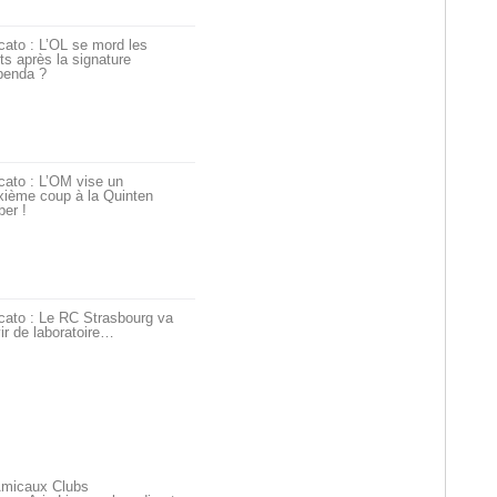
ato : L’OL se mord les
ts après la signature
penda ?
cato : L’OM vise un
xième coup à la Quinten
er !
cato : Le RC Strasbourg va
ir de laboratoire…
Amicaux Clubs