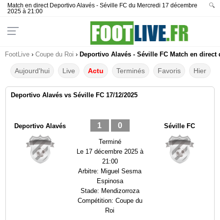
Match en direct Deportivo Alavés - Séville FC du Mercredi 17 décembre
🔍
2025 à 21:00
FootLive
›
Coupe du Roi
›
Deportivo Alavés - Séville FC Match en direct 
Aujourd'hui
Live
Actu
Terminés
Favoris
Hier
Deportivo Alavés vs Séville FC 17/12/2025
1
0
Deportivo Alavés
Séville FC
Terminé
Le
17 décembre 2025 à
21:00
Arbitre:
Miguel Sesma
Espinosa
Stade:
Mendizorroza
Compétition:
Coupe du
Roi