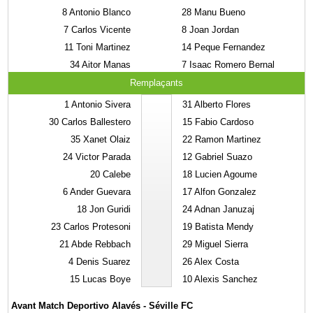
8
Antonio Blanco
28
Manu Bueno
7
Carlos Vicente
8
Joan Jordan
11
Toni Martinez
14
Peque Fernandez
34
Aitor Manas
7
Isaac Romero Bernal
Remplaçants
1
Antonio Sivera
31
Alberto Flores
30
Carlos Ballestero
15
Fabio Cardoso
35
Xanet Olaiz
22
Ramon Martinez
24
Victor Parada
12
Gabriel Suazo
20
Calebe
18
Lucien Agoume
6
Ander Guevara
17
Alfon Gonzalez
18
Jon Guridi
24
Adnan Januzaj
23
Carlos Protesoni
19
Batista Mendy
21
Abde Rebbach
29
Miguel Sierra
4
Denis Suarez
26
Alex Costa
15
Lucas Boye
10
Alexis Sanchez
Avant Match Deportivo Alavés - Séville FC