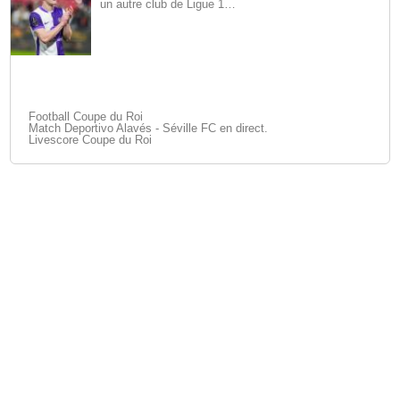
un autre club de Ligue 1…
Football Coupe du Roi
Match Deportivo Alavés - Séville FC en direct.
Livescore Coupe du Roi