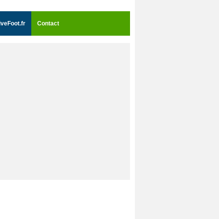
iveFoot.fr
Contact