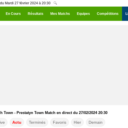
du Mardi 27 février 2024 à 20:30
🔍
En Cours
Résultats
Mes Matchs
Equipes
Compétitions
L
h Town - Prestatyn Town Match en direct du 27/02/2024 20:30
ive
Actu
Terminés
Favoris
Hier
Demain