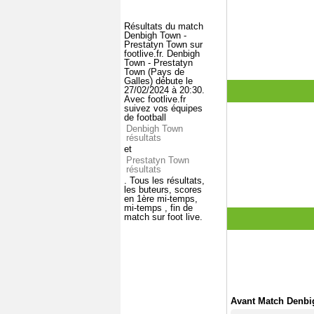
Résultats du match
Denbigh Town -
Prestatyn Town sur
footlive.fr. Denbigh
Town - Prestatyn
Town (Pays de
Galles) débute le
27/02/2024 à 20:30.
Avec footlive.fr
suivez vos équipes
de football
Denbigh Town
résultats
et
Prestatyn Town
résultats
. Tous les résultats,
les buteurs, scores
en 1ère mi-temps,
mi-temps , fin de
match sur foot live.
Avant Match Denbi