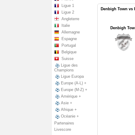
Ligue 1
Denbigh Town vs P
Ligue 2
Angleterre
Italie
Denbigh Tow
Allemagne
Espagne
Portugal
Belgique
Suisse
Ligue des
Champions
Ligue Europa
Europe (A-L) +
Europe (M-Z) +
Amérique +
Asie +
Afrique +
Océanie +
Partenaires
Livescore