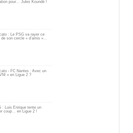
ation pour… Jules Koundé !
cato : Le PSG va rayer ce
 de son cercle « d’amis »…
cato - FC Nantes : Avec un
VNI » en Ligue 2 ?
: Luis Enrique tente un
er coup… en Ligue 2 !