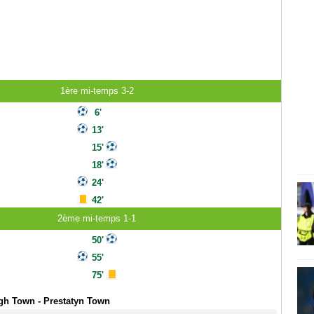
1ère mi-temps 3-2
6'
13'
15'
18'
24'
42'
2ème mi-temps 1-1
50'
55'
75'
gh Town - Prestatyn Town