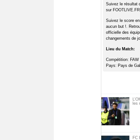
Suivez le résultat
sur FOOTLIVE.FR
Suivez le score en
aucun but !. Retro
officielle des équi
changements de jou
Lieu du Match:
Compétition: FAW 
Pays: Pays de Gal
L’OM
les 
FC 