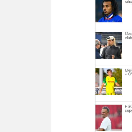
situ
Mer
club
Mer
« O
PSG 
sup