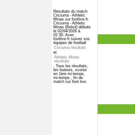
Résultats du match
Criciuma - Athletic
Minas sur footlive.fr.
Criciuma - Athletic
Minas (Brésil) débute
le 02/04/2026 à
02:30. Avec
footlive.fr suivez vos
équipes de football
Criciuma résultats
et
Athletic Minas
résultats
. Tous les résultats,
les buteurs, scores
en 1ère mi-temps,
mi-temps , fin de
match sur foot live.