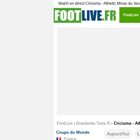
Match en direct Criciuma - Athletic Minas du Jeu
FootLive
FootLive
›
Brasileirão Serie B
›
Criciuma - At
Coupe du Monde
Aujourd'hui
L
France