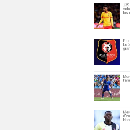
135 
val
les 
Plus
Le S
gran
Merc
l’am
Merc
d’eu
Nan