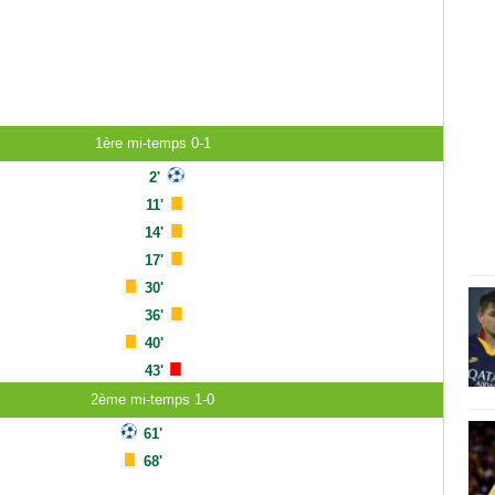
1ère mi-temps 0-1
2'
11'
14'
17'
30'
36'
40'
43'
2ème mi-temps 1-0
61'
68'