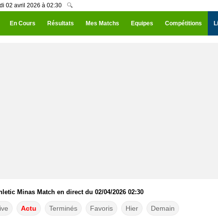
di 02 avril 2026 à 02:30
🔍
En Cours
Résultats
Mes Matchs
Equipes
Compétitions
L
hletic Minas Match en direct du 02/04/2026 02:30
ive
Actu
Terminés
Favoris
Hier
Demain