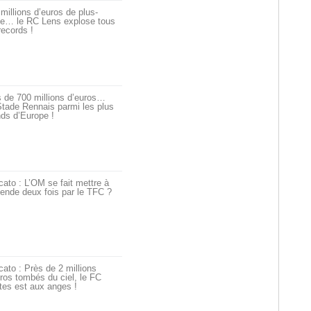
millions d’euros de plus-
ue… le RC Lens explose tous
records !
 de 700 millions d’euros…
tade Rennais parmi les plus
ds d’Europe !
ato : L’OM se fait mettre à
ende deux fois par le TFC ?
ato : Près de 2 millions
ros tombés du ciel, le FC
tes est aux anges !