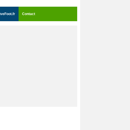
iveFoot.fr
Contact