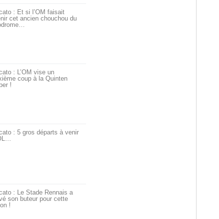
ato : Et si l’OM faisait
nir cet ancien chouchou du
odrome…
cato : L’OM vise un
xième coup à la Quinten
er !
ato : 5 gros départs à venir
’OL…
cato : Le Stade Rennais a
vé son buteur pour cette
on !