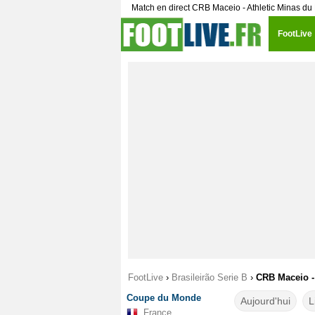
Match en direct CRB Maceio - Athletic Minas du 
FootLive
FootLive
›
Brasileirão Serie B
›
CRB Maceio - 
Coupe du Monde
Aujourd'hui
L
France