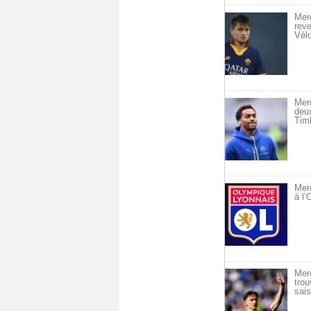
Merc
reve
Vél
Mer
deu
Timb
Merc
à l
Mer
trou
sais