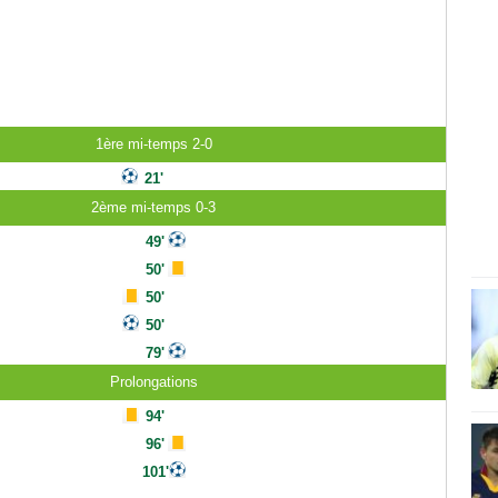
1ère mi-temps 2-0
21'
2ème mi-temps 0-3
49'
50'
50'
50'
79'
Prolongations
94'
96'
101'