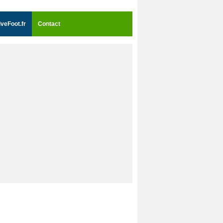
iveFoot.fr
Contact