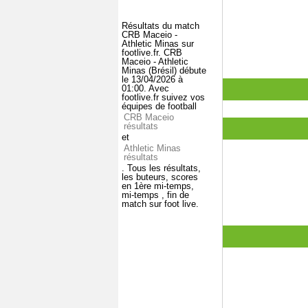
Résultats du match
CRB Maceio -
Athletic Minas sur
footlive.fr. CRB
Maceio - Athletic
Minas (Brésil) débute
le 13/04/2026 à
01:00. Avec
footlive.fr suivez vos
équipes de football
CRB Maceio
résultats
et
Athletic Minas
résultats
. Tous les résultats,
les buteurs, scores
en 1ère mi-temps,
mi-temps , fin de
match sur foot live.