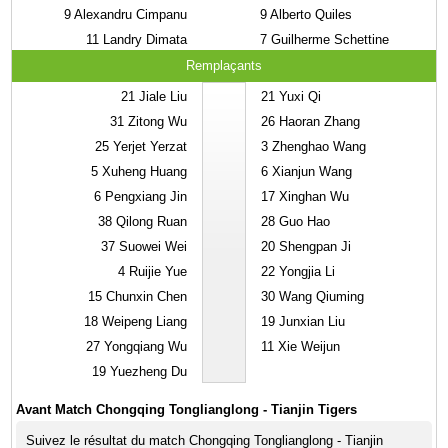
9
Alexandru Cimpanu
9
Alberto Quiles
11
Landry Dimata
7
Guilherme Schettine
Remplaçants
21
Jiale Liu
21
Yuxi Qi
31
Zitong Wu
26
Haoran Zhang
25
Yerjet Yerzat
3
Zhenghao Wang
5
Xuheng Huang
6
Xianjun Wang
6
Pengxiang Jin
17
Xinghan Wu
38
Qilong Ruan
28
Guo Hao
37
Suowei Wei
20
Shengpan Ji
4
Ruijie Yue
22
Yongjia Li
15
Chunxin Chen
30
Wang Qiuming
18
Weipeng Liang
19
Junxian Liu
27
Yongqiang Wu
11
Xie Weijun
19
Yuezheng Du
Avant Match Chongqing Tonglianglong - Tianjin Tigers
Suivez le résultat du match Chongqing Tonglianglong - Tianjin