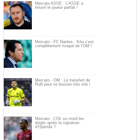
Mercato ASSE : L’ASSE a
trouvé le joueur parfait !
Mercato - FC Nantes : Kita s’est
complètement moqué de l’OM !
Mercato - OM : Le transfert de
Rulli peut se boucler très vite !
Mercato : L’OL se mord les
doigts après la signature
d’Openda ?